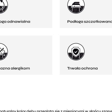
oga odnawialna
Podłoga szczotkowan
jazna alergikom
Trwała ochrona
aturalny kolor dębu przeplata się z mieniącymi w słońcu szar