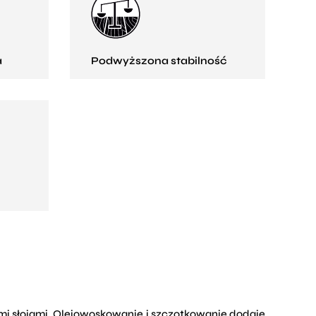
a
Podwyższona stabilność
ymi słojami. Olejowoskowanie i szczotkowanie dodaje