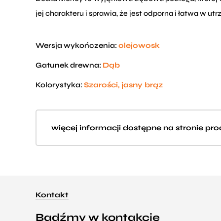
jej charakteru i sprawia, że jest odporna i łatwa w ut
Wersja wykończenia:
olejowosk
Gatunek drewna:
Dąb
Kolorystyka:
Szarości, jasny brąz
więcej informacji dostępne na stronie pr
Kontakt
Bądźmy w kontakcie