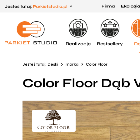
Firma
Ekologia
Jesteś tutaj:
Parkietstudio.pl
Przejdź
Przejdź
do menu
do
głównego
menu
w
Realizacje
Bestsellery
De
stopce
Jesteś tutaj:
Deski
marka
Color Floor
Color Floor Dąb 