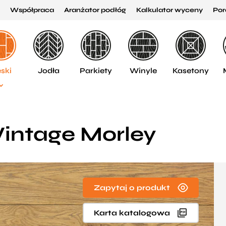
Współpraca
Aranżator podłóg
Kalkulator wyceny
Por
ski
Jodła
Parkiety
Winyle
Kasetony
Vintage Morley
Zapytaj o produkt
Karta katalogowa