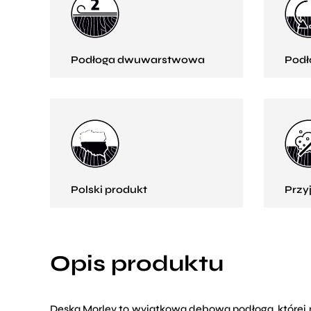
Podłoga dwuwarstwowa
Podł
Polski produkt
Przy
Opis produktu
Deska Morley to wyjątkowa dębowa podłoga, której n