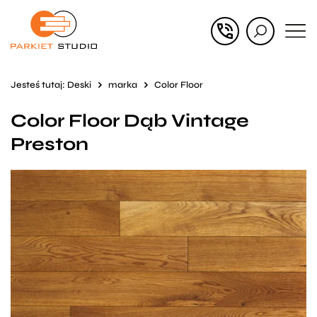
Przejdź
Przejdź
do menu
do
głównego
menu
Jesteś tutaj:
Deski
marka
Color Floor
w
Color Floor Dąb Vintage
stopce
Preston