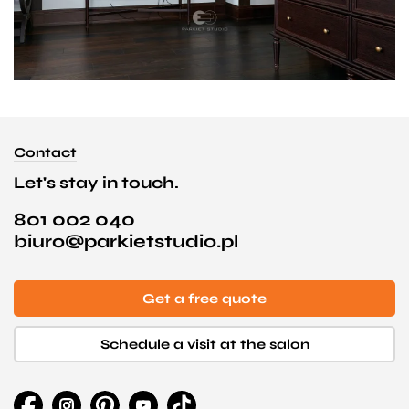
Contact
Let's stay in touch.
801 002 040
biuro@parkietstudio.pl
Get a free quote
Schedule a visit at the salon