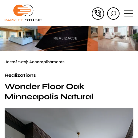
Przejdź
Przejdź
do menu
do
głównego
menu
w
stopce
Jesteś tutaj:
Accomplishments
Realizations
Wonder Floor Oak
Minneapolis Natural