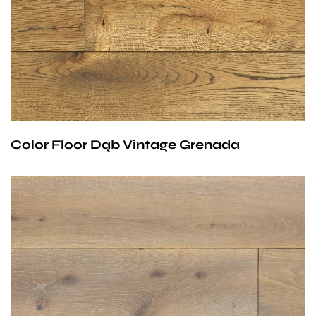
procesowi wytwarzania staje się unikatową ozdobą
naszego domu. Ciekawym akcentem mogą być
dodatkowe spękania z czarnym wypełnieniem. Kolor
dostępny również w stonowanej, bezsęcznej wersji.
Podłoga zaimpregnowana olejowoskiem
utwardzanym o podwyższonej odporności na
Color Floor Dąb Vintage Grenada
ścieranie.
Tej podłogi nie da się opisać – ją trzeba zobaczyć!