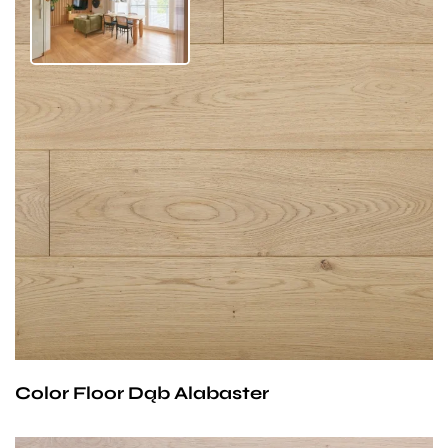
designerskich projektów.
jednocześnie przyjaznego charakteru.
Dzięki starannie dobranemu olejowoskowi nasza
podłoga dębowa zyskała wyjątkowy, naturalny
wygląd surowego drewna. Jasny, delikatnie
słomkowy odcień z subtelną nutą szarości nadaje
wnętrzu lekkości i świeżości. To idealny wybór
dla tych, którzy cenią minimalizm, ponadczasową
elegancję i autentyczność materiałów. Matowe
wykończenie podkreśla naturalną strukturę drewna,
tworząc ciepłą, a zarazem nowoczesną atmosferę.
Color Floor Dąb Alabaster
Podłoga, która zachwyca prostotą i stylem – każdego
dnia.