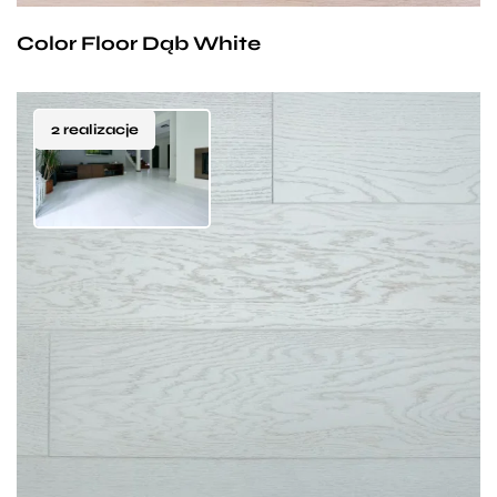
z nowoczesną estetyką.
Color Floor Dąb White
2 realizacje
To najbardziej bielony odcień podłogi lakierowanej
w całej palecie Color Floor. Deska w śnieżnej,
mroźnej tonacji kolorystycznej. Szczotkowana
powierzchnia pokryta jest na tyle cienką warstwą
bieli, że usłojenie oraz naturalna struktura drewna
pozostają wyraźnie widoczne. Doskonale sprawdzi
się w skandynawskich oraz rustykalnych wnętrzach.