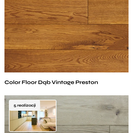
odpowiednia konserwacja oraz gruba warstwa użytkowa
Dla wszystkich miłośników tradycyjnych, solidnych
sprawiają, że możesz wielokrotnie odświeżać i odnawiać
podłóg drewnianych, które będą służyć nam
podłogę przez lata.
przez wiele kolejnych lat. Preston to dębowa deska,
która dzięki specjalnym procesom barwienia nabiera
Szybki montaż desek podłogowych
szlachetnej, orzechowej barwy.
Sam proces układania (zarówno w systemie pływającym,
jak i przy montażu na klej) wykonujemy szybko
i precyzyjnie. W efekcie Twoje nowe deski podłogowe
zachowają swój nienaganny, ekskluzywny wygląd
przez całe dziesięciolecia.
Color Floor Dąb Vintage Preston
5 realizacji