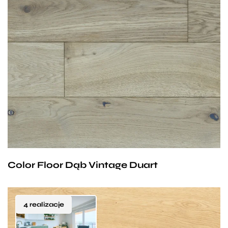
Nieco ciemniejsza niż klasyczne dębowe deski,
Duart idealnie nadaje się dla osób o nietuzinkowym
stylu, które lubią niebanalne aranżacje wnętrz.
Proces dymienia nadaje tej podłodze wyjątkową
barwę, a struktura dodatkowo podkreśla jej
oryginalny charakter. Proces olejowania
i szczotkowania zapewnia długotrwałą odporność
i łatwość w utrzymaniu, co dodatkowo wpływa na
jakość jej użytkowania.
Color Floor Dąb Vintage Duart
4 realizacje