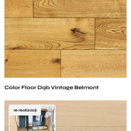
Belmont nada każdemu pomieszczeniu przytulnego
nastroju. Niebanalny efekt tworzy połączenie
ciepłego koloru z lekko podkreślonymi słojami
i czarnym wypełnieniem sęków. Znakomitym
uzupełnieniem będą dodatkowe spękania lub ręczne
wypełnienia sęków. Podłoga bardzo dobrze
komponuje się zarówno z szarościami, granatami jak
i bielą czy beżem. Kolor dostępny również
w stonowanej, bezsęcznej wersji. Podłoga
Color Floor Dąb Vintage Belmont
zaimpregnowana olejowoskiem utwardzanym
o podwyższonej odporności na ścieranie.
16 realizacji