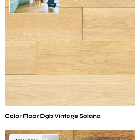
Solano to deska w kolorze surowego dębu, którego
chłodny odcień przypadnie do gustu osobom
lubiącym eleganckie, tradycyjne wnętrza
o ponadczasowym charakterze. Proces
szczotkowania i olejowoskowania gwarantuje nam
odporność na ścieranie, i sprawia, że nasza podłoga
nabiera niespotykanego odcienia i struktury, których
próżno szukać w standardowej palecie desek
dębowych.
Color Floor Dąb Vintage Solano