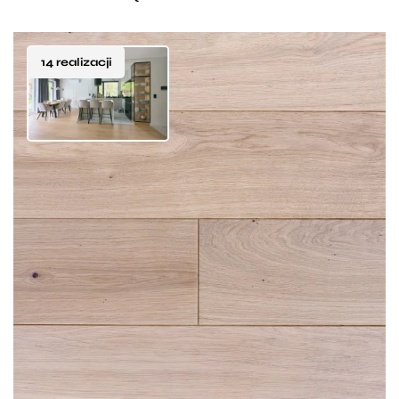
14 realizacji
Ta dębowa podłoga została wykończona lakierem
w delikatnym, zrównoważonym odcieniu bieli, który
nadaje jej wyjątkowej lekkości i elegancji. Jasna
kolorystyka optycznie rozświetla przestrzeń, dzięki
Dostępna w wersji szczotkowanej lub gładkiej,
czemu doskonale sprawdza się zarówno
z wykończeniem matowym lub półmatowym, daje
w mniejszych pomieszczeniach, jak i na dużych,
możliwość dopasowania do indywidualnych potrzeb
otwartych powierzchniach.
oraz charakteru wnętrza. To ponadczasowe
rozwiązanie, które łączy naturalne piękno drewna