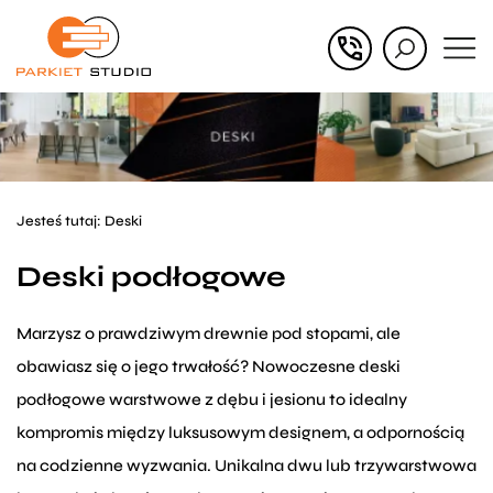
Przejdź
Przejdź
do menu
do
głównego
menu
w
stopce
Jesteś tutaj:
Deski
Deski podłogowe
Marzysz o prawdziwym drewnie pod stopami, ale
obawiasz się o jego trwałość? Nowoczesne deski
podłogowe warstwowe z dębu i jesionu to idealny
kompromis między luksusowym designem, a odpornością
na codzienne wyzwania. Unikalna dwu lub trzywarstwowa