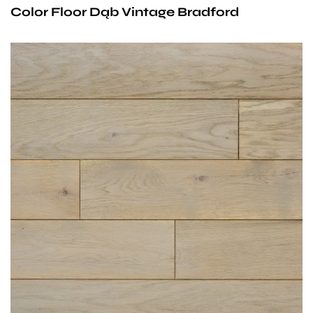
Color Floor Dąb Vintage Bradford
zaimpregnowana olejowoskiem utwardzanym
o podwyższonej odporności na ścieranie.
Jasno- szary, jednolity kolor idealny do
nowoczesnych pomieszczeń. Olejowoskowanie
i szczotkowanie dodaje jej charakteru, a
jednocześnie sprawia, że jest odporna i łatwa
w utrzymaniu, co bez wątpienia jest tylko jednym
z jej wielu atutów.