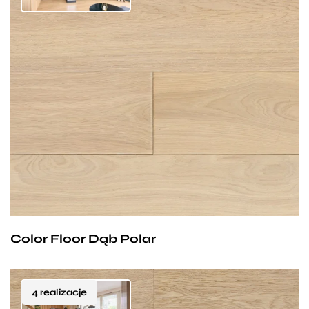
Ta polakierowana podłoga dębowa to połączenie
wyrazistego charakteru naturalnego drewna
z delikatnym, finezyjnym wykończeniem
kolorystycznym. Jej powierzchnia została subtelnie
To propozycja dla osób, które cenią równowagę
rozbielona, przybierając ciepłe tonacje kremu i latte
pomiędzy wyrazistością a elegancją. Podłoga
macchiato, które dodają lekkości i świeżości bez
emanuje spokojem i naturalnością, zachowując
utraty głębi drewna.
jednocześnie wyraźne usłojenie i strukturę dębu.
Jej przejrzysta i spójna estetyka doskonale wpisuje
Wersja szczotkowana dodatkowo uwydatnia fakturę
się w aktualne trendy aranżacyjne – od wnętrz
drewna, nadając mu trójwymiarowego charakteru
skandynawskich i japandi, po loftowe przestrzenie
Color Floor Dąb Polar
i przyjemności w dotyku.
i nowoczesny minimalizm. To idealna baza
Wyjątkowy balans pomiędzy surową naturą, a
dla harmonijnych, przytulnych kompozycji, ale także
współczesną estetyką – ta podłoga sprawia, że
4 realizacje
doskonały kontrast dla bardziej odważnych,
każde wnętrze nabiera wyrafinowanego, a