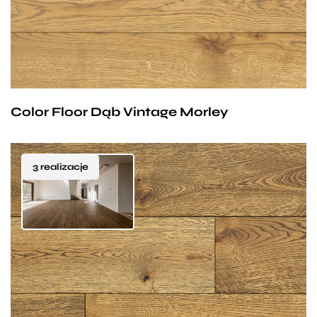
jest odporna i łatwa w utrzymaniu, co bez wątpienia
jest tylko jednym z jej wielu atutów.
Color Floor Dąb Vintage Morley
3 realizacje
Nietypowy, przyciemniany kolor z nutą szlachetnej
oliwki i podkreśloną strukturą słoi. To podłoga
z charakterem, która dzięki skrupulatnemu