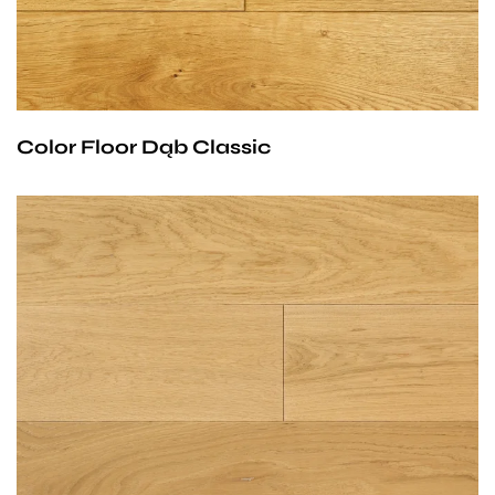
odsłania pełnię uroku dębu: jego ciepły, klasyczny
w nowoczesne, minimalistyczne wnętrza, jak
odcień oraz subtelne, unikalne usłojenie.
i klasyczne aranżacje czy przestrzenie w stylu
Warstwa bezbarwnego lakieru nie tylko zabezpiecza
rustykalnym. To podłoga uniwersalna, która
drewno przed codziennym użytkowaniem, ale też
harmonijnie współgra z każdym stylem, tworząc
wydobywa jego głębię i strukturę, zachowując przy
Color Floor Dąb Classic
spójną i przytulną atmosferę.
tym naturalny charakter materiału. To idealne
rozwiązanie dla tych, którzy szukają trwałości,
funkcjonalności i piękna w najczystszej,
niewymuszonej formie.
Deska o chłodnym naturalnym odcieniu określana
efektem surowego drewna