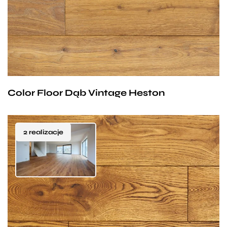
dymienia nabiera niespotykanej barwy, która zwraca
ogrzewanie podłogowe.
uwagę nawet najbardziej wymagających klientów, a
naturalnie podkreślone jasne słoje nadają jej
Jak dopasować drewniane deski podłogowe do
charakteru.
aranżacji wnętrza?
Rodzaj wykończenia
Efe
Color Floor Dąb Vintage Heston
Lakierowanie
Ele
Olejowanie / Olejowosk
Nat
2 realizacje
Szczotkowanie
Wyc
Wyr
Fazowanie (V-fuga)
el
Deska Lancaster została stworzona dla osób, które
lubią w codziennym życiu otaczać się