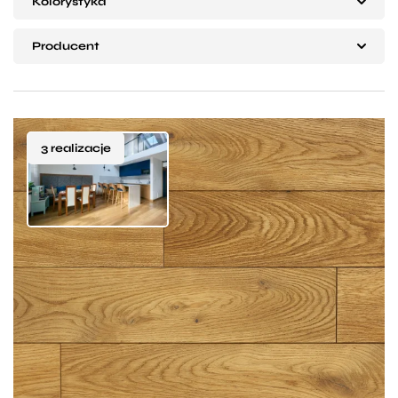
Kolorystyka
rzemiosłem, a nowoczesną inżynierią. Każda deska
Producent
podłogowa składa się z kilku warstw drewna, które
układamy naprzemiennie:
Szlachetna warstwa wierzchnia (użytkowa):
Tworzymy ją w 100% z wyselekcjonowanego,
3 realizacje
twardego drewna dębowego lub jesionowego. To
właśnie ona odpowiada za unikalny design –
naturalny rysunek słojów i sęków nigdy się
nie powtarza, co nadaje wnętrzu prestiżowy
charakter.
Lambton to deska dębowa, której kolor i struktura
Warstwy rdzeniowe (stabilizujące): Poprzeczna
pięknie współgrają z jasnymi meblami, tworząc
konstrukcja krzyżowa skutecznie równoważy
subtelny kontrast. Proces dymienia, któremu jest
naprężenia fizyczne. Dzięki temu dębowa deska
poddawana podczas wytwarzania sprawia, że deska
podłogowa nie wygina się, nie łódkuje i nie skrzypi pod
Lambton zyskuje niebanalnej barwy, która przywodzi