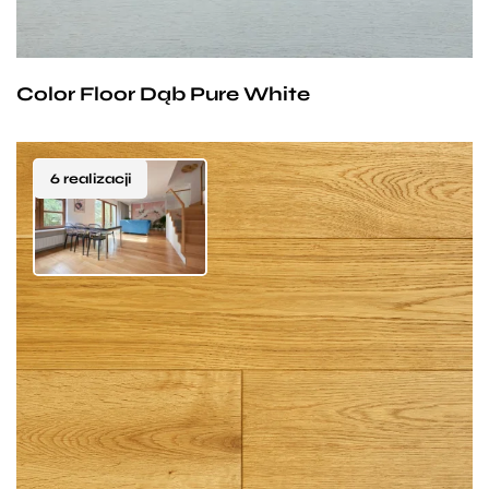
Color Floor Dąb Pure White
6 realizacji
Ta podłoga dębowa to kwintesencja naturalności
i ponadczasowej elegancji. Pokryta jedynie warstwą
bezbarwnego lakieru, zachwyca autentycznym
wyglądem drewna – bez sztucznie nadanych
Naturalny kolor dębu to wybór, który nigdy
kolorów, bez zbędnych dodatków. Dzięki temu
nie wychodzi z mody. Doskonale wpisuje się zarówno