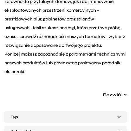
zarówno do przytulnych domów, jak i do intensywnie
eksploatowanych przestrzeni komercyjnych –
prestiżowych biur, gabinetów oraz salonów
usługowych. Jeśli szukasz podłogi, która przetrwa próbę
czasu, sprawdź różnorodność naszych formatów i wybierz
rozwiązanie dopasowane do Twojego projektu.
Poniżej możesz zapoznać się z parametrami technicznymi
naszych produktów lub przeczytać praktyczny poradnik
ekspercki.
Podłogi drewniane – wymiary, formaty
Rozwiń
i specyfikacja techniczna
Nowoczesna architektura wnętrz chętnie łączy naturalne
Typ
materiały z minimalistycznym designem. Ponieważ
jesteśmy doświadczonymi ekspertami w branży, dbamy