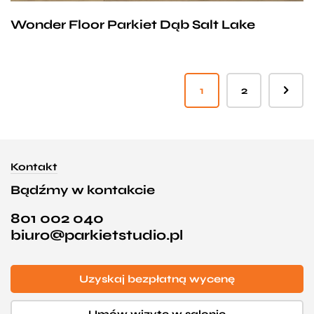
Wonder Floor Parkiet Dąb Salt Lake
1
2
Kontakt
Bądźmy w kontakcie
801 002 040
biuro@parkietstudio.pl
Uzyskaj bezpłatną wycenę
Umów wizytę w salonie