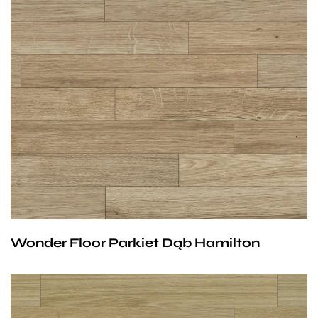
Wymiary parkietów:
11/4mm lub 13/6 mm x 70 mm x 490 mm
Klasa parkietów do wyboru:
Natur,
Avantgard lub
Standard.
Wonder Floor Parkiet Dąb Hamilton