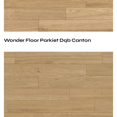
Natur, Avantgard lub Standard.
Idealne rozwiązanie dla ludzi lubiących zadziorny
styl, którzy nie zadowalają się klasycznymi
rozwiązaniami. Parkiet Canton to piękny, ciepły kolor,
Wonder Floor Parkiet Dąb Canton
który dodatkowo podkreślony jest widocznymi,
ciemnymi sękami. Wszystko razem daje nam
elegancki i niespotykany efekt, którym możemy się
pochwalić przed naszymi gośćmi.
Wymiary parkietów:
11/4mm lub 13/6 mm x 70 mm x 490 mm