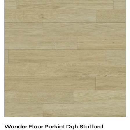
słoi tworzy atmosferę luksusu, a jednocześnie jest na
tyle klasyczny, że będzie dobrze wyglądał zarówno
w salonie, jak i w zaciszu sypialni.
Wymiary parkietów:
11/4mm lub 13/6 mm x 70 mm x 490 mm
Klasa parkietów do wyboru:
Natur,
Avantgard lub
Standard.
Wonder Floor Parkiet Dąb Stafford