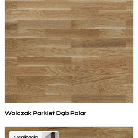
Wyraźne zabarwienia podłużne ze zdrowym bielem,
zdrowe, jasne, mocno wrośnięte sęki do średnicy 10
mm, dopuszcza się czarne sęki szpilkowe do średnicy
1 mm.
Walczak Parkiet Dąb Polar
1 realizacja