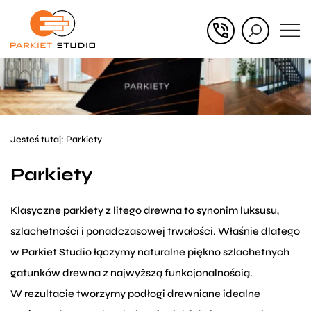
Przejdź
Przejdź
do menu
do
głównego
menu
w
stopce
Jesteś tutaj:
Parkiety
Parkiety
Klasyczne parkiety z litego drewna to synonim luksusu,
szlachetności i ponadczasowej trwałości. Właśnie dlatego
w Parkiet Studio łączymy naturalne piękno szlachetnych
gatunków drewna z najwyższą funkcjonalnością.
W rezultacie tworzymy podłogi drewniane idealne