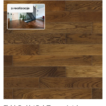
wszechstronne rozwiązanie dedykowane do:
lakier trwale związany z drewnem,
2 realizacje
Salonów i sypialni
– gdzie przede wszystkim tworzą
nie pęka, nie łuszczy się,
przytulną atmosferę i zapewniają przyjemne ciepło
wysoka odporność na ścieranie.
pod stopami.
olejowoskowane:
Gabinetów i domowych bibliotek
– aby
trzy warstwy olejowosku,
dodatkowo podkreślić prestiż i elegancję przestrzeni.
głęboka impregnacja drewna
Charakterystyka drewna:
Przedpokojów i korytarzy
– gdzie odpowiednio
poprzez wnikanie oleju,
kolorystyka zbliżona,
barwa ciemna
zabezpieczone lite drewno doskonale poradzi sobie
wysoka odporność na ścieranie.
z codziennymi wyzwaniami.
antyczna,
słój dowolny, bez bieli,
sęki
Przestrzeni komercyjnych
– na przykład
zdrowe,
dopuszczalny błyszcz,
obróbka
reprezentacyjnych biur, sal konferencyjnych
termiczna,
nadaje się na ogrzewanie
oraz luksusowych butików.
podłogowe.
Rodzaje wykończeń:
Na koniec warto dodać, że naturalne drewno skutecznie
lakierowane:
tłumi odgłosy kroków, naturalnie reguluje wilgotność