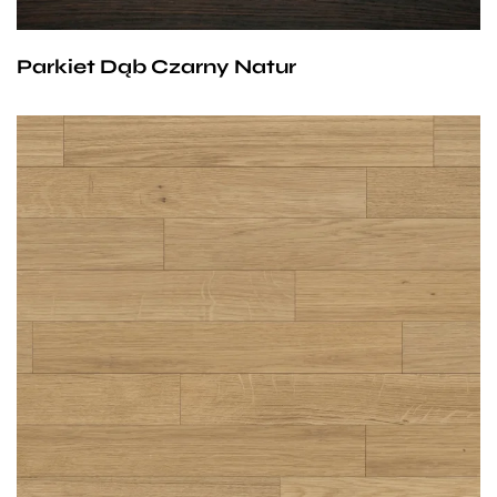
jak: szkło, aluminium czy chrom.
Parkiet Dąb Czarny Natur
Wymiary parkietów:
11/4mm lub 13/6 mm x 70 mm x 490 mm
Klasa parkietów do wyboru:
Natur,
Avantgard lub
Standard.