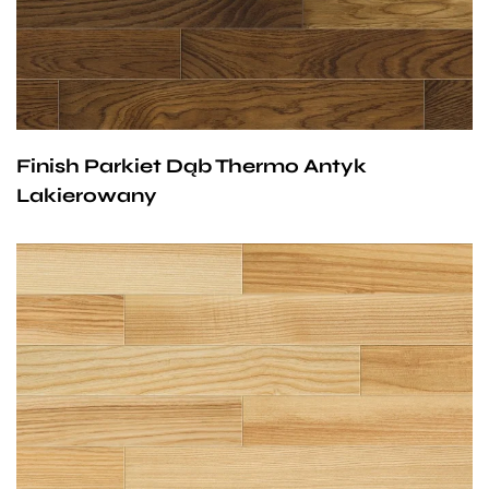
zdrowe,
dopuszczalny błyszcz,
obróbka
termiczna,
nadaje się na ogrzewanie
podłogowe.
Rodzaje wykończeń:
lakierowane:
Finish Parkiet Dąb Thermo Antyk
siedmiowarstwowe pokrycie
Lakierowany
lakierem utwardzonym promieniami
UV,
lakier trwale związany z drewnem,
nie pęka, nie łuszczy się,
wysoka odporność na ścieranie.
olejowoskowane:
trzy warstwy olejowosku,
Jesion natur, zwany też jesion kolor, ze względu na
głęboka impregnacja drewna
bezsęczne dwukolorowe elementy czyli pomieszane
poprzez wnikanie oleju,