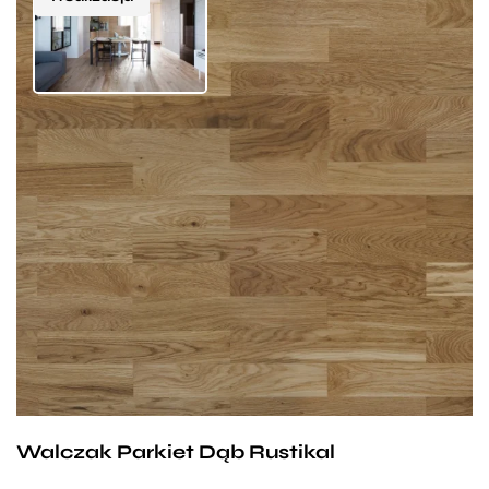
Bardzo urozmaicona struktura drewna, mocne
zabarwienia, biel, mocno wrośnięte sęki, czarne sęki
do średnicy 15 mm.
Walczak Parkiet Dąb Rustikal