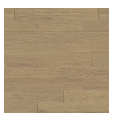
Wymiary parkietów:
11/4mm lub 13/6 mm x 70 mm x 490 mm
Klasa parkietów do wyboru:
Natur,
Avantgard lub
Standard.