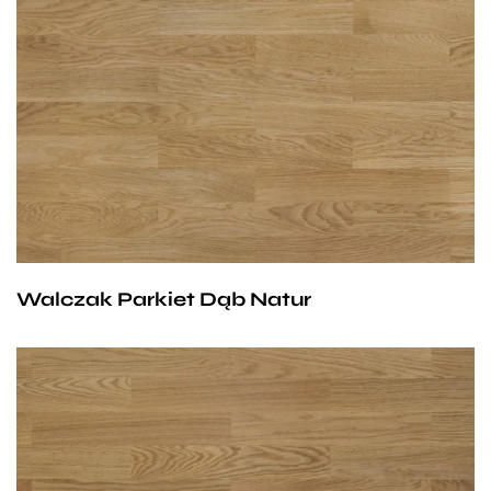
Barwa i struktura ujednolicona, dowolny układ słoi,
niedopuszczalny biel, dopuszczalne zdrowe, jasne,
mocno wrośnięte sęki do maksymalnej średnicy 8
mm, dopuszczalne czarne sęki szpilkowe do średnicy
1 mm pod warunkiem, że nie występują parami.
Walczak Parkiet Dąb Natur