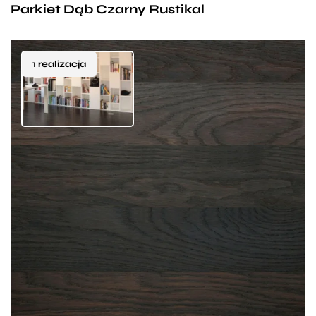
Parkiet Dąb Czarny Rustikal
żywsze usłojenie oraz pojawiające się jasne
elementy. Dąb czarny jest twardym i stabilnym
materiałem.
1 realizacja
Dąb czarny to drewno stabilne i twarde. Jego
charakterystyczną czarną barwę uzyskuje się dzięki
specjalnym procesom technologicznym. Materiał
nie traci koloru po cyklinowaniu, tak więc przy
każdym odświeżeniu podłogi zyskamy ten sam efekt.
Doskonale nadaje się do nowoczesnych wnętrz,
stanowi idealne uzupełnienie dla takich materiałów