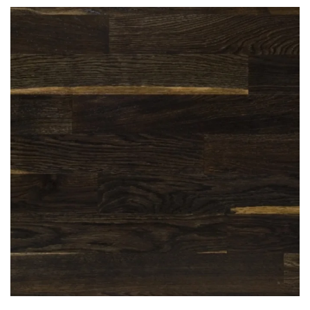
Dąb czarny to drewno stabilne i twarde.
Charakterystyczna jest czarna barwa osiągniętą
dzięki specjalnym procesom technologicznym.
Materiał ten nie traci swojego koloru po cyklinowaniu
tak więc przy każdym odświeżaniu podłogi
będziemy mieli identyczny kolor. Doskonale nadaje
się do nowoczesnych wnętrz - stanowiąc
uzupełnienie dla takich materiałów jak szkło,
aluminium czy chrom. Klasę rustikal charakteryzuje