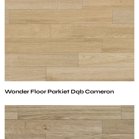
Wymiary parkietów:
11/4mm lub 13/6 mm x 70 mm x 490 mm
Klasa parkietów do wyboru:
Natur, Avantgard lub Standard.
Wonder Floor Parkiet Dąb Cameron