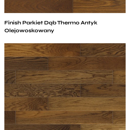
podłogowe.
Rodzaje wykończeń:
lakierowane:
Finish Parkiet Dąb Thermo Antyk
siedmiowarstwowe pokrycie
Olejowoskowany
lakierem utwardzonym promieniami
UV,
lakier trwale związany z drewnem,
nie pęka, nie łuszczy się,
wysoka odporność na ścieranie.
olejowoskowane:
trzy warstwy olejowosku,
głęboka impregnacja drewna
Charakterystyka drewna:
poprzez wnikanie oleju,
kolorystyka zbliżona,
barwa ciemna
wysoka odporność na ścieranie.
antyczna,
słój dowolny, bez bieli,
sęki