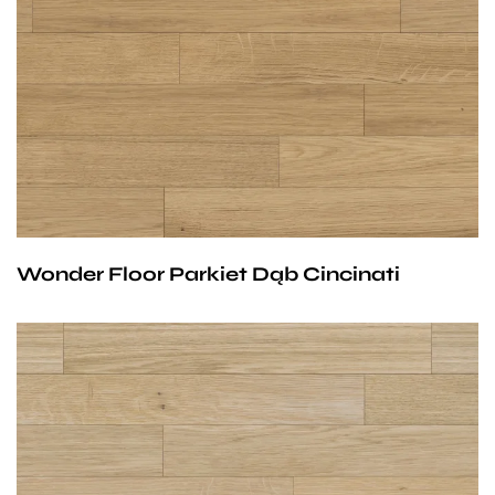
11/4mm lub 13/6 mm x 70 mm x 490 mm
Klasa parkietów do wyboru:
Natur,
Avantgard lub
Standard.
Wonder Floor Parkiet Dąb Cincinati