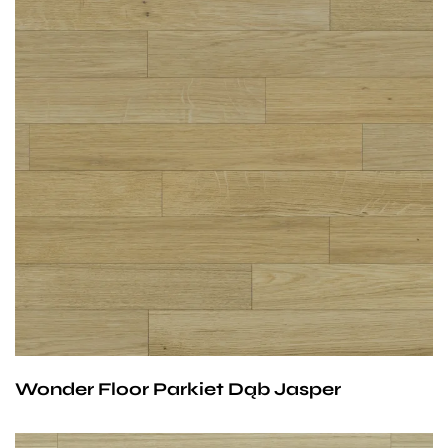
Wymiary parkietów:
11/4mm lub 13/6 mm x 70 mm x 490 mm
Klasa parkietów do wyboru:
Natur, Avantgard lub Standard.
Parkiet Jasper to oferta skierowana przede
wszystkim dla ludzi odznaczających się
wyszukanym stylem, dla których elegancja
Wonder Floor Parkiet Dąb Jasper
i wykwintne wnętrza są nieodzowną ozdobą domu.
Jej chłodny odcień, subtelnie podkreślony strukturą