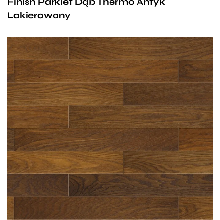
Finish Parkiet Dąb Thermo Antyk
siedmiowarstwowe pokrycie
powietrza i tworzy zdrowy, przyjazny dla alergików
Lakierowany
lakierem utwardzonym promieniami
mikroklimat w każdym pomieszczeniu.
UV,
lakier trwale związany z drewnem,
nie pęka, nie łuszczy się,
wysoka odporność na ścieranie.
olejowoskowane:
trzy warstwy olejowosku,
głęboka impregnacja drewna
Charakterystyka drewna:
poprzez wnikanie oleju,
kolorystyka zbliżona,
barwa ciemna
wysoka odporność na ścieranie.
antyczna,
słój dowolny, bez bieli,
sęki
zdrowe,
dopuszczalny błyszcz,
obróbka
termiczna,
nadaje się na ogrzewanie