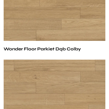
Klasa parkietów do wyboru:
Natur,
Avantgard lub
Standard.
Wonder Floor Parkiet Dąb Colby
Wymiary parkietów: