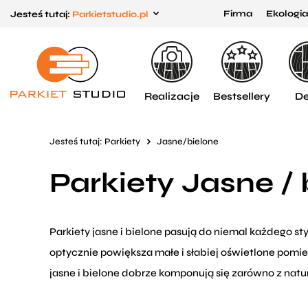
Firma
Ekologia
Jesteś tutaj:
Parkietstudio.pl
Przejdź
Przejdź
do menu
do
głównego
menu
w
Realizacje
Bestsellery
De
stopce
Jesteś tutaj:
Parkiety
Jasne/bielone
Parkiety Jasne / 
Parkiety jasne i bielone pasują do niemal każdego s
optycznie powiększa małe i słabiej oświetlone pomies
jasne i bielone dobrze komponują się zarówno z na
Jasne parkiety dają dużą swobodę podczas urządzan