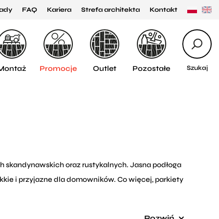
ady
FAQ
Kariera
Strefa architekta
Kontakt
Montaż
Promocje
Outlet
Pozostałe
Szukaj
jach skandynawskich oraz rustykalnych. Jasna podłoga
ekkie i przyjazne dla domowników. Co więcej, parkiety
niem oraz jasnymi tkaninami. Pasują także do
Rozwiń