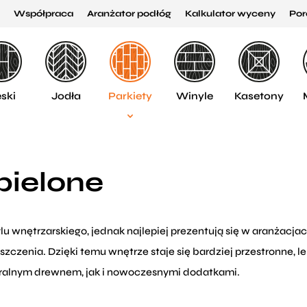
Współpraca
Aranżator podłóg
Kalkulator wyceny
Por
ski
Jodła
Parkiety
Winyle
Kasetony
bielone
tylu wnętrzarskiego, jednak najlepiej prezentują się w aranżac
zczenia. Dzięki temu wnętrze staje się bardziej przestronne, l
turalnym drewnem, jak i nowoczesnymi dodatkami.
ia wnętrz. Dobrze komponują się z naturalnym drewnem, kamie