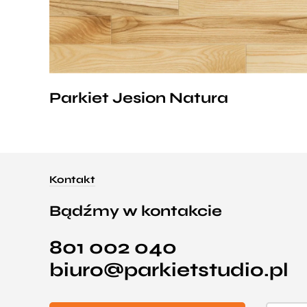
polskim gatunkiem drewna, idealny materiał na
podłogi. Drewno twarde, elastyczne i ciężkie,
jego wysoka odporność na ścieranie
gwarantuje długowieczność podłogi.
Parkiet Jesion Natura
Kontakt
Bądźmy w kontakcie
801 002 040
biuro@parkietstudio.pl