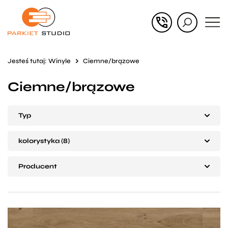
Przejdź
Przejdź
do menu
do
głównego
menu
Jesteś tutaj:
Winyle
Ciemne/brązowe
w
Ciemne/brązowe
stopce
Typ
kolorystyka (8)
Producent