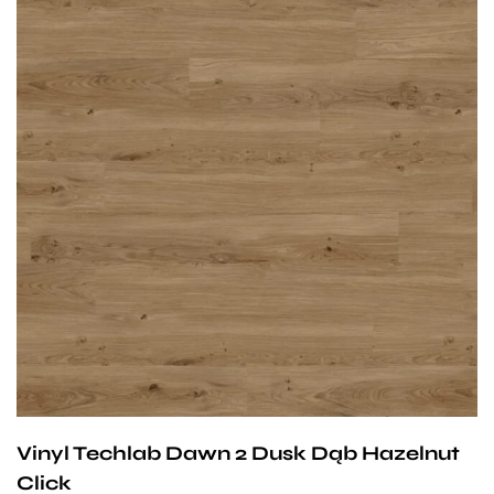
Przy zachowaniu określonych warunków panele mogą
być stosowane na ogrzewaniu podłogowym
wodnym. Producent na te panele udziela 25-letniej
gwarancji dla użytku domowego i 10- letniej gwarancji na
użytek komercyjny.
Vinyl Techlab Dawn 2 Dusk Dąb Hazelnut
Click