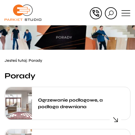
Przejdź
Przejdź
do menu
do
głównego
menu
w
stopce
Jesteś tutaj:
Porady
Porady
Ogrzewanie podłogowe, a
podłoga drewniana