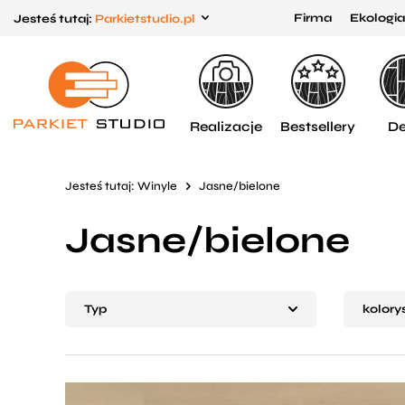
Firma
Ekologia
Jesteś tutaj:
Parkietstudio.pl
Przejdź
Przejdź
do menu
do
głównego
menu
w
Realizacje
Bestsellery
De
stopce
Jesteś tutaj:
Winyle
Jasne/bielone
Jasne/bielone
Typ
kolorys