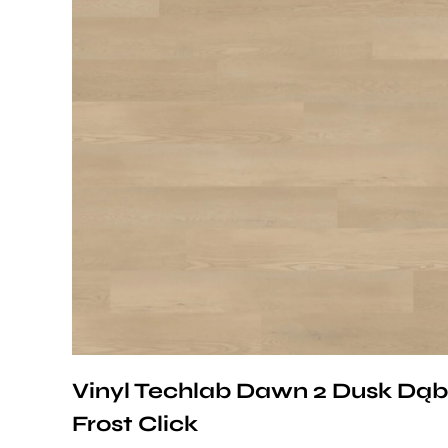
Przy zachowaniu określonych warunków panele
mogą być stosowane na ogrzewaniu podłogowym
wodnym. Producent na te panele udziela 25-letniej
gwarancji dla użytku domowego i 10- letniej
gwarancji na użytek komercyjny.
Vinyl Techlab Dawn 2 Dusk Dąb
Frost Click