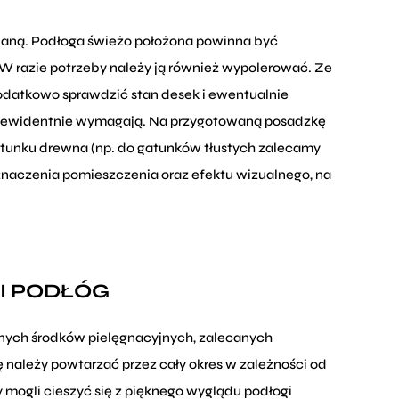
aną. Podłoga świeżo położona powinna być
W razie potrzeby należy ją również wypolerować. Ze
dodatkowo sprawdzić stan desek i ewentualnie
ż ewidentnie wymagają. Na przygotowaną posadzkę
gatunku drewna (np. do gatunków tłustych zalecamy
zeznaczenia pomieszczenia oraz efektu wizualnego, na
JI PODŁÓG
alnych środków pielęgnacyjnych, zalecanych
należy powtarzać przez cały okres w zależności od
 mogli cieszyć się z pięknego wyglądu podłogi