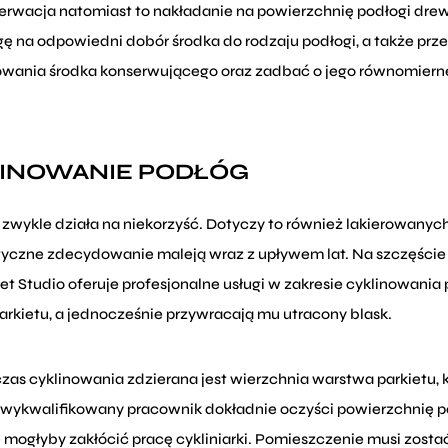
erwacja natomiast to nakładanie na powierzchnię podłogi dre
ę na odpowiedni dobór środka do rodzaju podłogi, a także prz
owania środka konserwującego oraz zadbać o jego równomierne
INOWANIE PODŁÓG
 zwykle działa na niekorzyść. Dotyczy to również lakierowanyc
tyczne zdecydowanie maleją wraz z upływem lat. Na szczęście
et Studio oferuje profesjonalne usługi w zakresie cyklinowani
arkietu, a jednocześnie przywracają mu utracony blask.
zas cyklinowania zdzierana jest wierzchnia warstwa parkietu, 
 wykwalifikowany pracownik dokładnie oczyści powierzchnię p
 mogłyby zakłócić pracę cykliniarki. Pomieszczenie musi zostać