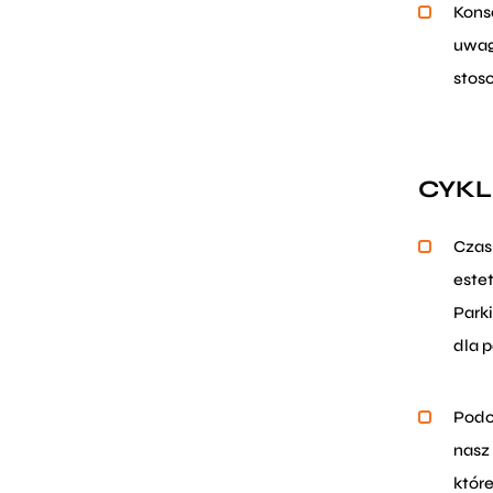
Kons
uwag
stos
CYKL
Czas
este
Parki
dla p
Podc
nasz
które