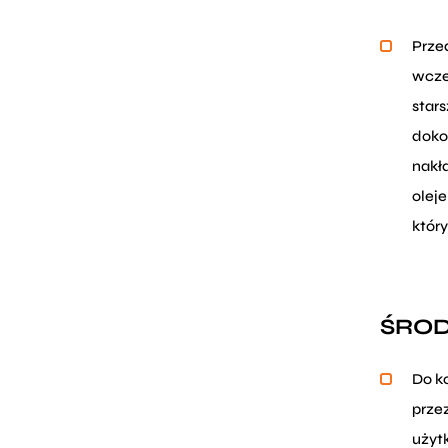
Prze
wcze
star
doko
nakł
oleje
któr
ŚROD
Do k
prze
użyt