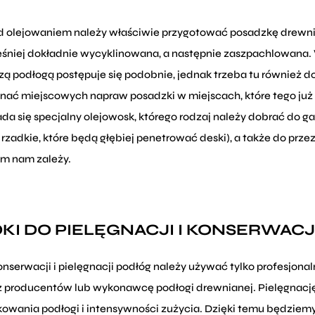
d olejowaniem należy właściwie przygotować posadzkę drewni
śniej dokładnie wycyklinowana, a następnie zaszpachlowana. 
szą podłogą postępuje się podobnie, jednak trzeba tu również 
nać miejscowych napraw posadzki w miejscach, które tego ju
ada się specjalny olejowosk, którego rodzaj należy dobrać do 
 rzadkie, które będą głębiej penetrować deski), a także do pr
ym nam zależy.
KI DO PIELĘGNACJI I KONSERWAC
onserwacji i pielęgnacji podłóg należy używać tylko profesjon
z producentów lub wykonawcę podłogi drewnianej. Pielęgnację 
kowania podłogi i intensywności zużycia. Dzięki temu będziemy