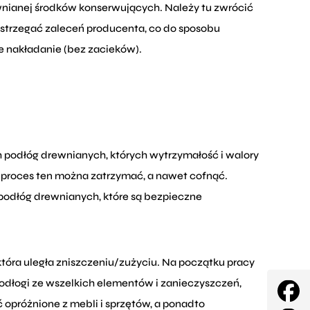
wnianej środków konserwujących. Należy tu zwrócić
estrzegać zaleceń producenta, co do sposobu
 nakładanie (bez zacieków).
h podłóg drewnianych, których wytrzymałość i walory
 proces ten można zatrzymać, a nawet cofnąć.
a podłóg drewnianych, które są bezpieczne
która uległa zniszczeniu/zużyciu. Na początku pracy
odłogi ze wszelkich elementów i zanieczyszczeń,
 opróżnione z mebli i sprzętów, a ponadto