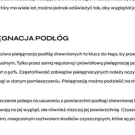
który ma wiele lat, można jednak odświeżyć tak, aby wyglądał j
ĘGNACJA PODŁÓG
ciwa pielęgnacja podłóg drewnianych to klucz do tego, by prze
zualnym. Tylko przez samą regularną i prawidłową pielęgnację
t o 50%. Częstotliwość zabiegów pielęgnacyjnych należy ocz
ogi w danym pomieszczeniu. Pielęgnację można podzielić na dw
czenie polega na usuwaniu z powierzchni podłogi drewnianej ku
wają na jej wygląd, ale również niszczą jej powierzchnię. Czys
m, nasączanym roztworem środków czyszczących, które są pr