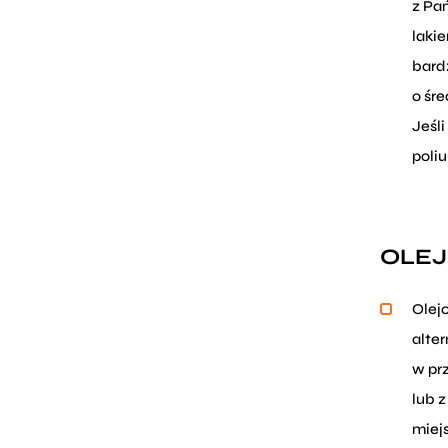
z Pa
lakie
bard
o śr
Jeśl
poliu
OLEJ
Olej
alte
w pr
lub 
miej