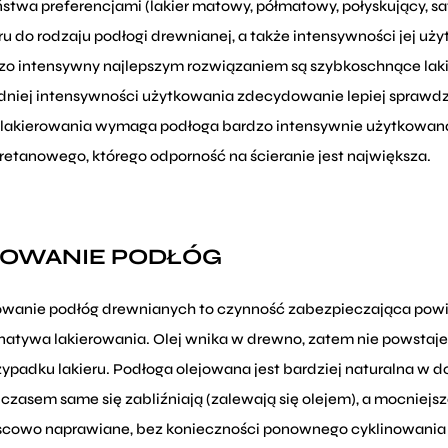
ństwa preferencjami (lakier matowy, półmatowy, połyskujący, s
ru do rodzaju podłogi drewnianej, a także intensywności jej uż
zo intensywny najlepszym rozwiązaniem są szybkoschnące lak
edniej intensywności użytkowania zdecydowanie lepiej sprawdz
i lakierowania wymaga podłoga bardzo intensywnie użytkowana
retanowego, którego odporność na ścieranie jest największa.
OWANIE PODŁÓG
owanie podłóg drewnianych to czynność zabezpieczająca powier
rnatywa lakierowania. Olej wnika w drewno, zatem nie powstaj
zypadku lakieru. Podłoga olejowana jest bardziej naturalna w 
z czasem same się zabliźniają (zalewają się olejem), a mocnie
scowo naprawiane, bez konieczności ponownego cyklinowania c