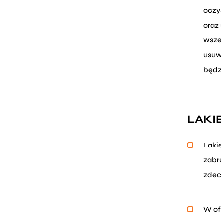
oczys
oraz
wszel
usuw
będz
LAKI
Laki
zabr
zdecy
W of