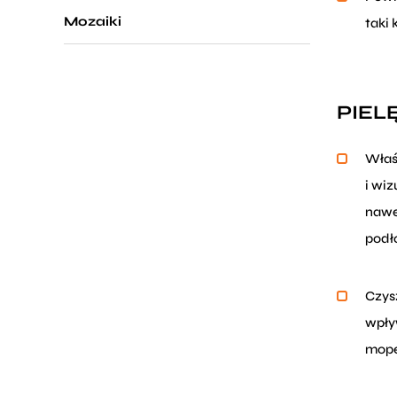
Mozaiki
taki 
PIEL
Właś
i wi
nawe
podł
Czysz
wpły
mope