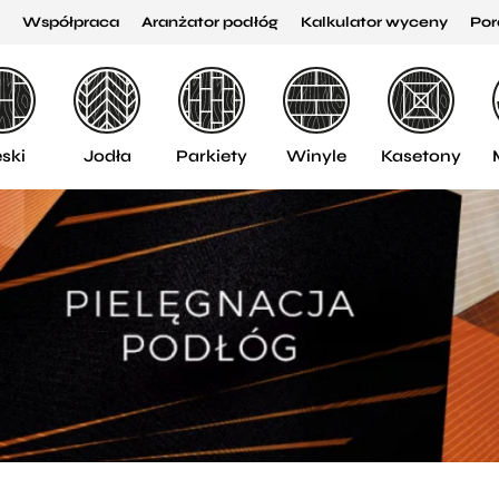
Współpraca
Aranżator podłóg
Kalkulator wyceny
Por
ski
Jodła
Parkiety
Winyle
Kasetony