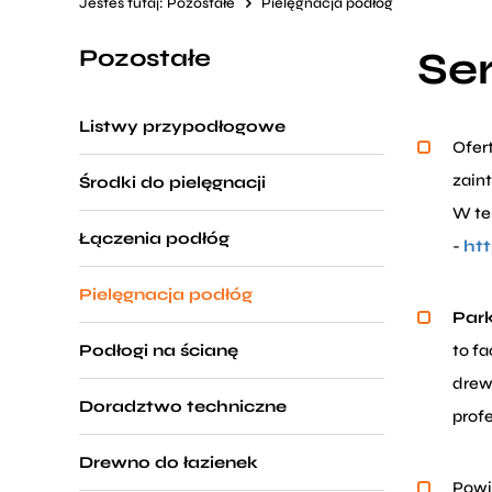
Jesteś tutaj:
Pozostałe
Pielęgnacja podłóg
Se
Pozostałe
Listwy przypodłogowe
Ofert
zain
Środki do pielęgnacji
W ten
Łączenia podłóg
-
htt
Pielęgnacja podłóg
Park
Podłogi na ścianę
to f
drew
Doradztwo techniczne
profe
Drewno do łazienek
Powi