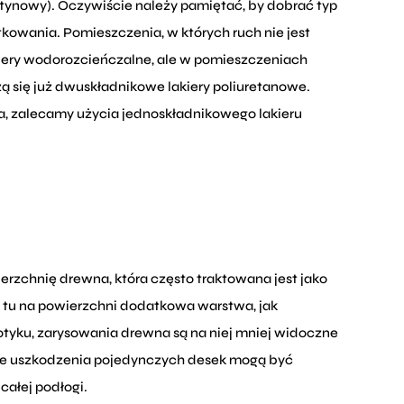
atynowy). Oczywiście należy pamiętać, by dobrać typ
ytkowania. Pomieszczenia, w których ruch nie jest
iery wodorozcieńczalne, ale w pomieszczeniach
ą się już dwuskładnikowe lakiery poliuretanowe.
, zalecamy użycia jednoskładnikowego lakieru
zchnię drewna, która często traktowana jest jako
e tu na powierzchni dodatkowa warstwa, jak
dotyku, zarysowania drewna są na niej mniej widoczne
jsze uszkodzenia pojedynczych desek mogą być
ałej podłogi.