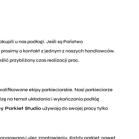
kupili u nas podłogi. Jeśli są Państwo
 prosimy o kontakt z jednym z naszych handlowców.
ić przybliżony czas realizacji prac.
walifikowane ekipy parkieciarskie. Nasi parkieciarze
dzę na temat układania i wykańczania podłóg
y Parkiet Studio
używają do swojej pracy tylko
rysowana i ulec zmatowieniu. Każdy parkiet, nawet