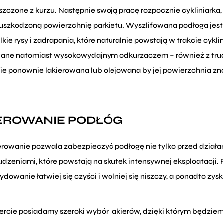
zczone z kurzu. Następnie swoją pracę rozpocznie cykliniarka,
 uszkodzoną powierzchnię parkietu. Wyszlifowana podłoga jes
kie rysy i zadrapania, które naturalnie powstają w trakcie cykl
ane natomiast wysokowydajnym odkurzaczem – również z trud
ie ponownie lakierowana lub olejowana by jej powierzchnia zn
EROWANIE PODŁÓG
erowanie pozwala zabezpieczyć podłogę nie tylko przed działan
udzeniami, które powstają na skutek intensywnej eksploatacji
dowanie łatwiej się czyści i wolniej się niszczy, a ponadto zys
ercie posiadamy szeroki wybór lakierów, dzięki którym będzie