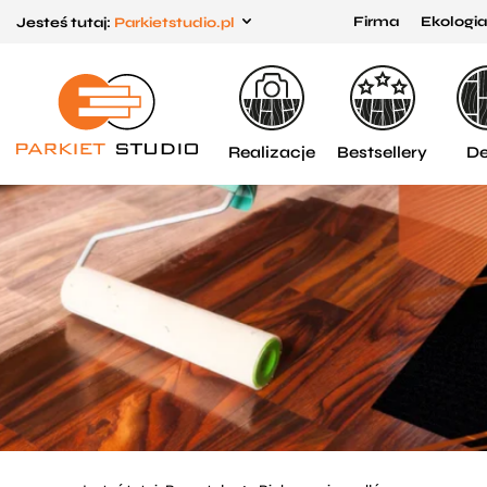
Firma
Ekologia
Jesteś tutaj:
Parkietstudio.pl
Przejdź
Przejdź
do menu
do
głównego
menu
w
Realizacje
Bestsellery
De
stopce