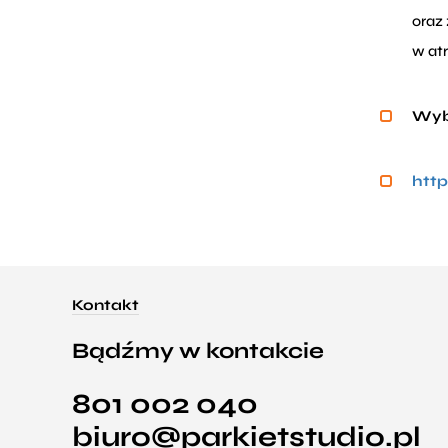
oraz
w at
Wybi
http
Kontakt
Bądźmy w kontakcie
801 002 040
biuro@parkietstudio.pl