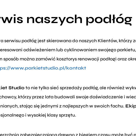
rwis naszych podłóg
a serwisu podłóg jest skierowana do naszych Klientów, którzy za
teresowani odświeżeniem lub cyklinowaniem swojego parkietu,
 sposób można zamówić kosztorys renowacji podłogi oraz określ
ps://www.parkietstudio.pl/kontakt
iet Studio
to nie tylko sieć sprzedaży podłóg, ale również wyk
achowcy, którzy przez lata budowali swoje doświadczenie i wie
nianych, stając się jednymi z najlepszych w swoich fachu.
Ekip
sjonalnego i wysokiej klasy sprzętu.
erzchnia zabezpieczająca drewno z biegiem czasu może być po