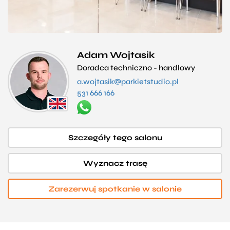
Adam Wojtasik
Doradca techniczno - handlowy
a.wojtasik@parkietstudio.pl
531 666 166
Szczegóły tego salonu
Wyznacz trasę
Zarezerwuj spotkanie w salonie