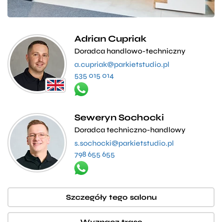
Adrian Cupriak
Doradca handlowo-techniczny
a.cupriak@parkietstudio.pl
535 015 014
Seweryn Sochocki
Doradca techniczno-handlowy
s.sochocki@parkietstudio.pl
798 655 655
Szczegóły tego salonu
Wyznacz trasę