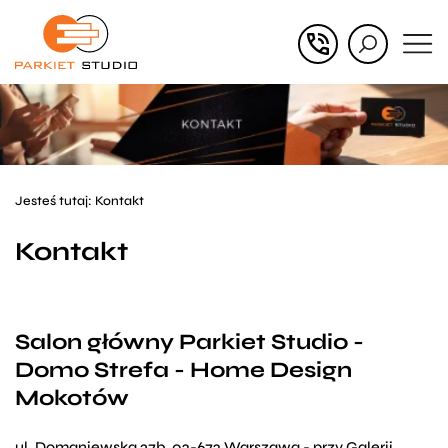
Przejdź
Przejdź
do menu
do
głównego
menu
w
stopce
Jesteś tutaj:
Kontakt
Kontakt
Salon główny Parkiet Studio -
Domo Strefa - Home Design
Mokotów
ul. Domaniewska 37b, 02-672 Warszawa - przy Galerii