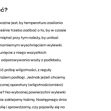
ać?
ażne jest, by temperatura zasilania
cześnie trzeba zadbać o to, by w czasie
iętać przy tym należy, by unikać
wnomiernym wyschnięciem wylewki.
sunięcie z niego wszystkich
e odparowywania wody z podkładu.
 próbę wilgotności, z reguły
tażem podłogi. Jednak jeżeli chcemy
ycznej aparatury (wilgotnościomierz)
yce? Na wybranej powierzchni wylewki
elnie zaklejamy taśmą. Następnego dnia
lię i sprawdzamy, czy pojawiły się na