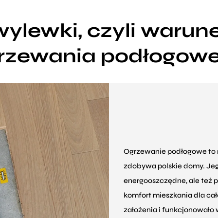
ylewki, czyli warun
rzewania podłogow
Ogrzewanie podłogowe to r
zdobywa polskie domy. Jego
energooszczędne, ale też 
komfort mieszkania dla całe
założenia i funkcjonowało 