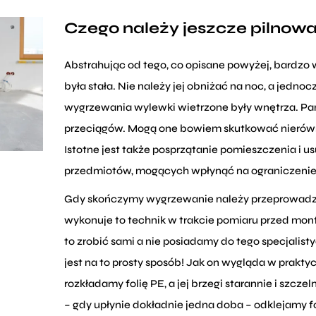
Czego należy jeszcze pilnow
Abstrahując od tego, co opisane powyżej, bardzo w
była stała. Nie należy jej obniżać na noc, a jedno
wygrzewania wylewki wietrzone były wnętrza. Pam
przeciągów. Mogą one bowiem skutkować nieró
Istotne jest także posprzątanie pomieszczenia i u
przedmiotów, mogących wpłynąć na ograniczeni
Gdy skończymy wygrzewanie należy przeprowadzić
wykonuje to technik w trakcie pomiaru przed mon
to zrobić sami a nie posiadamy do tego specjalist
jest na to prosty sposób! Jak on wygląda w prakt
rozkładamy folię PE, a jej brzegi starannie i szcz
– gdy upłynie dokładnie jedna doba – odklejamy fo