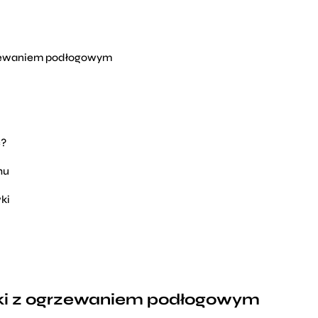
rzewaniem podłogowym
ć?
hu
ki
ki z ogrzewaniem podłogowym