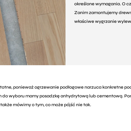
określone wymagania. O c
Zanim zamontujemy drewnia
właściwe wygrzanie wylew
stotne, ponieważ ogrzewanie podłogowe narzuca konkretne pod
czym do wyboru mamy posadzkę anhydrytową lub cementową. Poni
 także mówimy o tym, co może pójść nie tak.