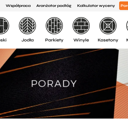
Współpraca
Aranżator podłóg
Kalkulator wyceny
Por
ski
Jodła
Parkiety
Winyle
Kasetony