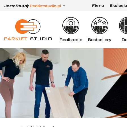
Firma
Ekologia
Jesteś tutaj:
Parkietstudio.pl
Przejdź
Przejdź
do menu
do
głównego
menu
w
Realizacje
Bestsellery
De
stopce