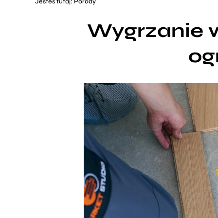
Jesteś tutaj:
Porady
Wygrzanie w
og