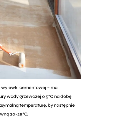
u wylewki cementowej – ma
tury wody grzewczej o 5°C na dobę
ksymalną temperaturę, by następnie
równą 20-25°C.