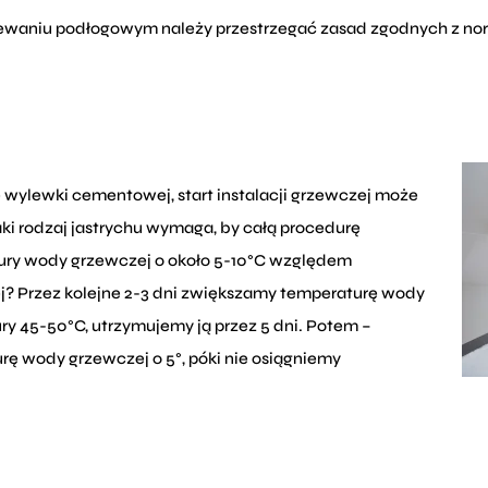
rzewaniu podłogowym należy przestrzegać zasad zgodnych z no
wylewki cementowej, start instalacji grzewczej może
aki rodzaj jastrychu wymaga, by całą procedurę
ry wody grzewczej o około 5-10°C względem
ej? Przez kolejne 2-3 dni zwiększamy temperaturę wody
ry 45-50°C, utrzymujemy ją przez 5 dni. Potem –
rę wody grzewczej o 5°, póki nie osiągniemy