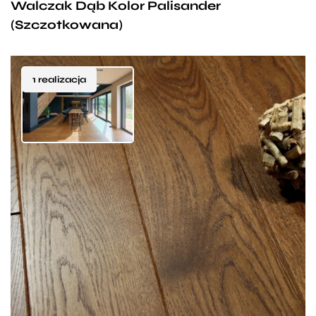
Walczak Dąb Kolor Palisander
(Szczotkowana)
1 realizacja
Dębowa deska Walczak w kolorze Tabak to idealny
wybór dla osób zdecydowanych, posiadających
konkretne wymagania co do wyglądu i stylistyki
swoim wnętrz. Dębowe drewno słynące ze swojej
trwałości, w połączeniu z rzadkim odcieniem brązu,
przypominającym liście suszonego tytoniu tworzy
wspólnie wyjątkowej jakości podłogę, która stanie się