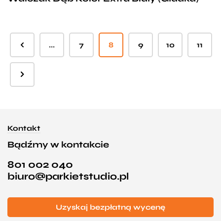
...
7
8
9
10
11
Kontakt
Bądźmy w kontakcie
801 002 040
biuro@parkietstudio.pl
Uzyskaj bezpłatną wycenę