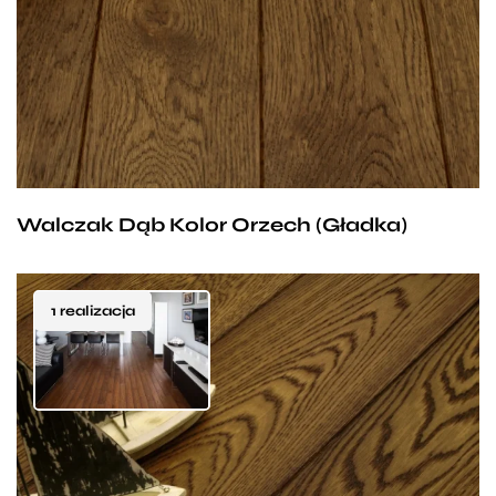
wytrzymałość i funkcjonalność są tylko dodatkową
zaletą. Sprawdzi się zarówno w zacisznej sypialni czy
pokoiku dziecięcym, jak i w przestronnym salonie
nadając mu odrobiny intymności i ciepła.
Walczak Dąb Kolor Orzech (Gładka)
1 realizacja
Klasyczna dębowa podłoga, której uniwersalność