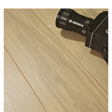
Jasna, dębowa deska w kolorze niebielonego
jedwabiu, której bardzo jasny beżowy odcień pięknie
prezentuje się zarówno w dużych, jak i małych
pomieszczeniach, które optycznie powiększa. To
podłoga miła dla oka, która nie drażni nas swoją
nachalnością i stanowi idealne tło dla rozlicznych
wariacji stylistycznych. Wprowadza do wnętrza
harmonię i spokój, a żeby uniknąć monotonii, może