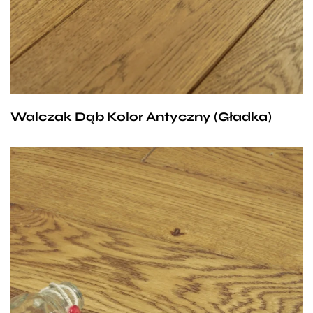
w kolorze Antycznym. Pasujące zarówno do sypialni,
gdzie tworzą przyjemny klimat intymności, jak i do
salonu, gdzie przełamane domieszką nowoczesności
zachwycają wszystkich gości.
Walczak Dąb Kolor Antyczny (Gładka)
Wybór oczywisty dla wszystkich miłośników nigdy
nie wychodzącej z mody klasyki. Ciepły brąz,