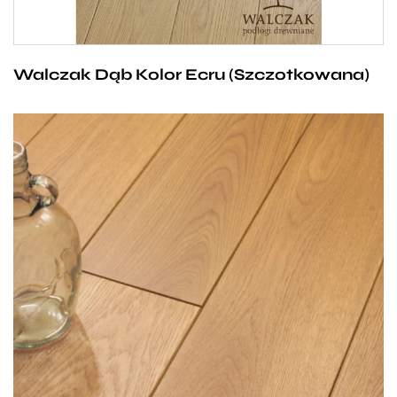
do wnętrza harmonię i spokój, a żeby uniknąć
monotonii, może być przełamana mocnym
Walczak Dąb Kolor Ecru (Szczotkowana)
akcentem w postaci nietuzinkowych mebli.
Podłoga, która zachwyci każdego. Deskę dębową
Walczak w kolorze Piaskowym charakteryzuje
uniwersalny, brązowy odcień z elementami beżu,
dzięki którym nabiera stonowanej, pasującej do
różnorakich stylizacji barwy. Nasz dom zyskuje