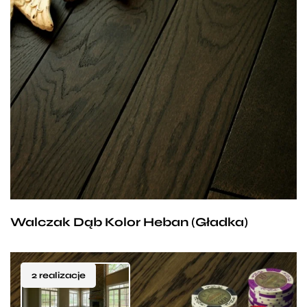
Heban to wyróżniająca się ponadczasowością
dębowa deska, której głęboki brązowy kolor będzie
znakomitym dopełnieniem każdego pomieszczenia.
Taka podłoga genialnie komponuje się z jasnymi,
masywnymi meblami, tworząc wspólnie z nimi
wnętrze pełne szyku i elegancji. Deska Walczak
zachwyca naszych klientów nie tylko wyglądem ale
i funkcjonalnością, dlatego śmiało można
powiedzieć, że od długiego czasu jest naszym
Walczak Dąb Kolor Heban (Gładka)
bestsellerem.
2 realizacje