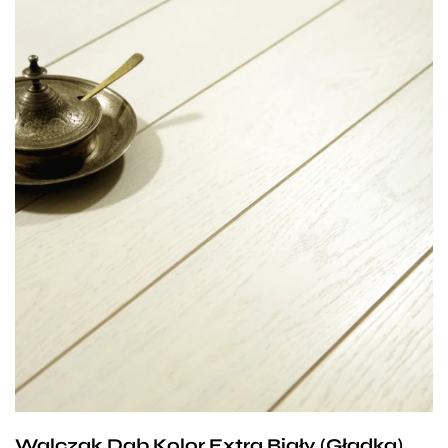
Niespotykany odcień białego, w połączeniu
z solidnym, dębowym drewnem daje nam
w rezultacie unikatową deskę Walczak Extra Biały.
To idealne rozwiązanie dla osób kochających
minimalistyczne wnętrza, ceniących sobie prostotę
i lubiących otaczać się pięknymi rzeczami. Biała
podłoga optycznie powiększy każde pomieszczenie,
nada mu dynamiki ale jednocześnie wprowadzi
harmonię i ład.
Walczak Dąb Kolor Extra Biały (Gładka)