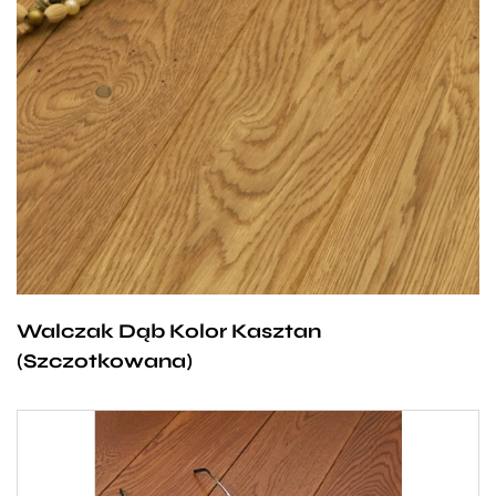
Wyjątkowy odcień dębowej deski Walczak to
połączenie stonowanego brązu, który przeplata się
ze słonecznymi refleksami. To ciepła, pełna uroku
podłoga, która rozświetla każde pomieszczenie
i sprawia, że nasz dom emanuje pozytywną energią.
Dębowe deski słyną ze swojej trwałości i solidności
dlatego są dobrą inwestycją na długie lata. Dzięki
temu, że są łatwe w pielęgnacji nie sprawiają
problemów w utrzymaniu.
Walczak Dąb Kolor Kasztan
(Szczotkowana)