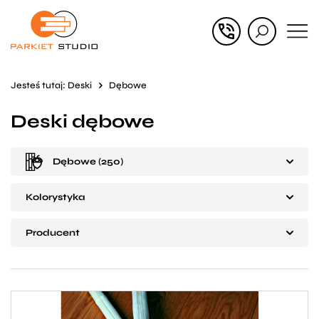
Przejdź
Przejdź
do menu
do
głównego
menu
Jesteś tutaj:
Deski
Dębowe
w
Deski dębowe
stopce
Dębowe (250)
Kolorystyka
Producent