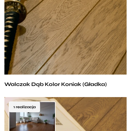
Podłoga idealnie nadająca się do pomieszczeń
w stylu rustykalnym. Jasnobrązowy odcień,
poprzetykany gdzieniegdzie ciemniejszymi smugami
doskonale podkreśla biel mebli i łączy sielski klimat
z nutą nowoczesności. Delikatne sęki nadają nieco
charakteru, przez co deska w tym kolorze sprawdza
się zwłaszcza w dużych pomieszczeniach, takich jak
salon bądź jadalnia gdzie w pełni można podziwiać
jej piękno.
Walczak Dąb Kolor Koniak (Gładka)
1 realizacja