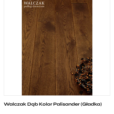
Wszystkim, którzy w codziennym życiu poszukują
odrobiny egzotyki na pewno wpadnie w oko dębowa
deska Walczak w kolorze Palisander. Ze względu na
swoje dekoracyjne usłojenie i niespotykaną barwę
fenomenalnie prezentuje się w zestawieniu
z ciężkimi, kolonialnymi meblami ale nie tylko. Może
również stanowić subtelne przełamanie stylu
nowoczesnego lub retro, w zależności od naszego
upodobania.
Walczak Dąb Kolor Palisander (Gładka)