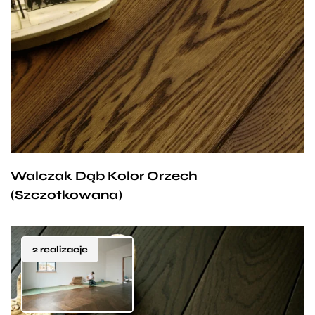
podbiła serca naszych klientów. Jej ciepły odcień
i wyjątkowo ciekawa struktura przykuwają wzrok, a
wytrzymałość i funkcjonalność są tylko dodatkową
zaletą. Sprawdzi się zarówno w zacisznej sypialni czy
pokoiku dziecięcym, jak i w przestronnym salonie
nadając mu odrobiny intymności i ciepła.
Walczak Dąb Kolor Orzech
(Szczotkowana)
2 realizacje