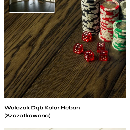
Heban to wyróżniająca się ponadczasowością
dębowa deska, której głęboki brązowy kolor będzie
znakomitym dopełnieniem każdego pomieszczenia.
Taka podłoga genialnie komponuje się z jasnymi,
masywnymi meblami, tworząc wspólnie z nimi
wnętrze pełne szyku i elegancji. Deska Walczak
zachwyca naszych klientów nie tylko wyglądem ale
i funkcjonalnością, dlatego śmiało można
powiedzieć, że od długiego czasu jest naszym
Walczak Dąb Kolor Heban
bestsellerem.
(Szczotkowana)