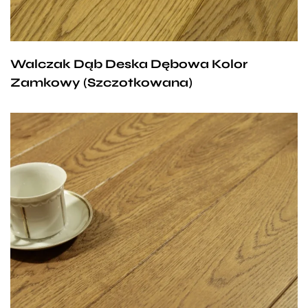
nie można przejść obojętnie, a sposób jej wykonania
i trwałość gwarantują nam wiele lat
bezproblemowego użytkowania.
Walczak Dąb Deska Dębowa Kolor
Zamkowy (Szczotkowana)
Wybór oczywisty dla wszystkich miłośników nigdy
nie wychodzącej z mody klasyki. Ciepły brąz,
o jasnym odcieniu, delikatne usłojenie i trwałość, to
cztery cechy charakteryzujące deski Walczak