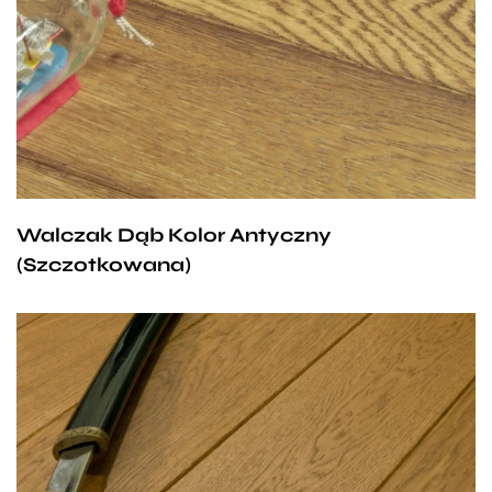
o jasnym odcieniu, delikatne usłojenie i trwałość, to
cztery cechy charakteryzujące deski Walczak
w kolorze Antycznym. Pasujące zarówno do sypialni,
gdzie tworzą przyjemny klimat intymności, jak i do
salonu, gdzie przełamane domieszką nowoczesności
zachwycają wszystkich gości.
Walczak Dąb Kolor Antyczny
(Szczotkowana)