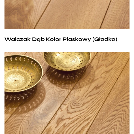
wyjątkowo eleganckiego charakteru, a
w zestawieniu z solidnymi, ciemnymi meblami
osiągamy efekt tradycyjnego wnętrza przełamanego
odrobiną nowoczesności.
Walczak Dąb Kolor Piaskowy (Gładka)
Podłoga, która zachwyci każdego. Deskę dębową
Walczak w kolorze Piaskowym charakteryzuje
uniwersalny, brązowy odcień z elementami beżu,