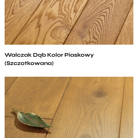
dzięki którym nabiera stonowanej, pasującej do
różnorakich stylizacji barwy. Nasz dom zyskuje
wyjątkowo eleganckiego charakteru, a
w zestawieniu z solidnymi, ciemnymi meblami
osiągamy efekt tradycyjnego wnętrza przełamanego
odrobiną nowoczesności.
Walczak Dąb Kolor Piaskowy
(Szczotkowana)
Wyjątkowy odcień dębowej deski Walczak to