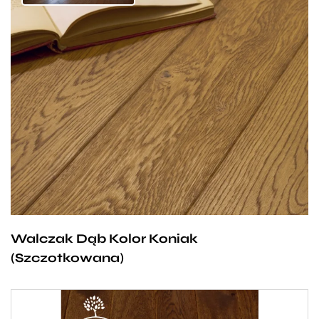
Podłoga idealnie nadająca się do pomieszczeń
w stylu rustykalnym. Jasnobrązowy odcień,
poprzetykany gdzieniegdzie ciemniejszymi smugami
doskonale podkreśla biel mebli i łączy sielski klimat
z nutą nowoczesności. Delikatne sęki nadają nieco
charakteru, przez co deska w tym kolorze sprawdza
się zwłaszcza w dużych pomieszczeniach, takich jak
salon bądź jadalnia gdzie w pełni można podziwiać
jej piękno.
Walczak Dąb Kolor Koniak
(Szczotkowana)