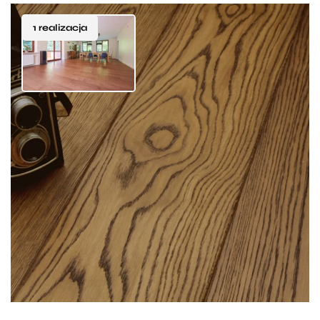
1 realizacja
Wszystkim, którzy w codziennym życiu poszukują
odrobiny egzotyki na pewno wpadnie w oko dębowa
deska Walczak w kolorze Palisander. Ze względu na
swoje dekoracyjne usłojenie i niespotykaną barwę
fenomenalnie prezentuje się w zestawieniu
z ciężkimi, kolonialnymi meblami ale nie tylko. Może
również stanowić subtelne przełamanie stylu
nowoczesnego lub retro, w zależności od naszego
upodobania.