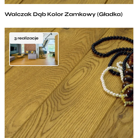
bezproblemowego użytkowania.
Walczak Dąb Kolor Zamkowy (Gładka)
3 realizacje
Deski w odcieniu jasnego brązu, przywodzące na
myśl kolor jesiennych liści są doskonałym wyborem
dla fanów stylu retro. Nietypowy odcień podłogi
Walczak to niewątpliwie jej duży atut i docenią go
zwłaszcza miłośnicy niekonwencjonalnych
rozwiązań stylistycznych. To podłoga obok której