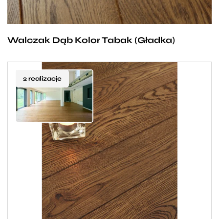
ozdobą każdego domu na długie lata.
Walczak Dąb Kolor Tabak (Gładka)
2 realizacje
Dębowa deska Walczak w kolorze Tabak to idealny
wybór dla osób zdecydowanych, posiadających
konkretne wymagania co do wyglądu i stylistyki
swoim wnętrz. Dębowe drewno słynące ze swojej
trwałości, w połączeniu z rzadkim odcieniem brązu,