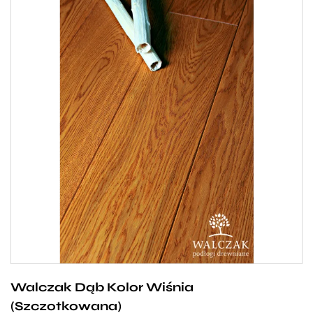
Szlachetna dębowa podłoga w odcieniu brązu
przełamanego ciepłą, czerwoną barwą. Zwracające
uwagę usłojenie oraz wyjątkowa trwałość sprawiają,
że deski Walczak w kolorze Wiśnia cieszą się od
wielu lat uznaniem naszych klientów. Ich
uniwersalność sprawia, że pasują zarówno do
eleganckiego salony, gdzie w towarzystwie
ciemnych mebli tworzą atmosferę przepychu. Jak
również do dziecięcego pokoju, gdzie zachwycają
Walczak Dąb Kolor Wiśnia
swoją funkcjonalnością.
(Szczotkowana)