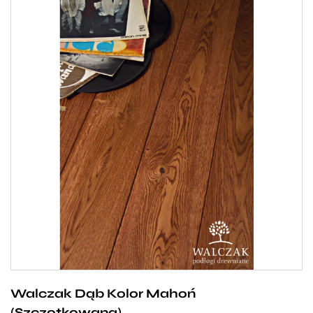
Dębowa deska Walczak w kolorze mahoń ze
względu na swój wyrazisty, brązowy kolor będzie
rewelacyjnie kontrastować z białymi meblami.
Odcień brązu wpadający delikatnie w soczystą
pomarańcz zachwyca swoją wielowymiarowością
oraz pozytywnie nastraja swoim ciepłem. To
zdecydowanie podłoga dla osób, które chcą
wpuścić do swojego domu odrobinę egzotyki
i słońca.
Walczak Dąb Kolor Mahoń
(Szczotkowana)