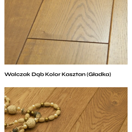
połączenie stonowanego brązu, który przeplata się
ze słonecznymi refleksami. To ciepła, pełna uroku
podłoga, która rozświetla każde pomieszczenie
i sprawia, że nasz dom emanuje pozytywną energią.
Dębowe deski słyną ze swojej trwałości i solidności
dlatego są dobrą inwestycją na długie lata. Dzięki
temu, że są łatwe w pielęgnacji nie sprawiają
problemów w utrzymaniu.
Walczak Dąb Kolor Kasztan (Gładka)