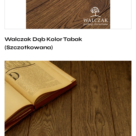
przypominającym liście suszonego tytoniu tworzy
wspólnie wyjątkowej jakości podłogę, która stanie
się ozdobą każdego domu na długie lata.
Walczak Dąb Kolor Tabak
(Szczotkowana)
Klasyczna dębowa podłoga, której uniwersalność
podbiła serca naszych klientów. Jej ciepły odcień
i wyjątkowo ciekawa struktura przykuwają wzrok, a