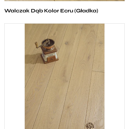
być przełamana mocnym akcentem w postaci
Walczak Dąb Kolor Ecru (Gładka)
nietuzinkowych mebli.
Jasna, dębowa deska w kolorze niebielonego
jedwabiu, której bardzo jasny beżowy odcień
pięknie prezentuje się zarówno w dużych, jak
i małych pomieszczeniach, które optycznie
powiększa. To podłoga miła dla oka, która nie drażni
nas swoją nachalnością i stanowi idealne tło
dla rozlicznych wariacji stylistycznych. Wprowadza