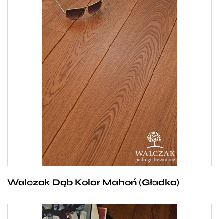
Dębowa deska Walczak w kolorze mahoń ze
względu na swój wyrazisty, brązowy kolor będzie
rewelacyjnie kontrastować z białymi meblami.
Odcień brązu wpadający delikatnie w soczystą
pomarańcz zachwyca swoją wielowymiarowością
oraz pozytywnie nastraja swoim ciepłem. To
zdecydowanie podłoga dla osób, które chcą
wpuścić do swojego domu odrobinę egzotyki
i słońca.
Walczak Dąb Kolor Mahoń (Gładka)