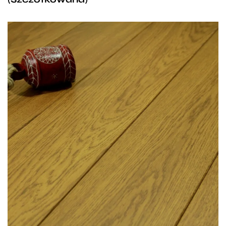
Deski w odcieniu jasnego brązu, przywodzące na
myśl kolor jesiennych liści są doskonałym wyborem
dla fanów stylu retro. Nietypowy odcień podłogi
Walczak to niewątpliwie jej duży atut i docenią go
zwłaszcza miłośnicy niekonwencjonalnych
rozwiązań stylistycznych. To podłoga obok której
nie można przejść obojętnie, a sposób jej wykonania
i trwałość gwarantują nam wiele lat