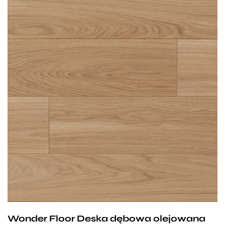
Podłoga Medford to rozwiązanie dla osób
o zdecydowanym guście, lubiących
eksperymentować ze stylem i potrafiących bawić się
kolorami i strukturami. Olejowane deski o naturalnej
barwie drewna dopasują się do każdego wnętrza,
jednocześnie stanowiąc jego tło i przykuwając
wzrok. Precyzja ich wykonania i dokładność, z którą
je dobieramy sprawia, że jest są one rozwiązaniem
na wiele lat.
Wonder Floor Deska dębowa olejowana