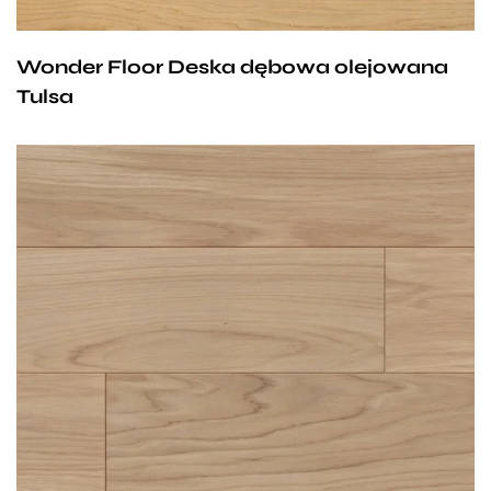
Wonder Floor Deska dębowa olejowana
Tulsa
Delikatny odcień podłogi Stafford daje nam
możliwość dowolnej aranżacji wnętrz, ponieważ
nie narzuca nam konkretnego stylu, a jedynie go
podkreśla. Naturalnie jasny kolor optycznie
powiększa nasze wnętrza i nadaje im blasku, co