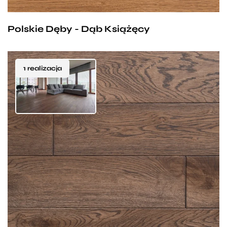
którzy szukają subtelnej, podkreślającej piękno
Polskie Dęby - Dąb Książęcy
naszych wnętrz podłogi, a jednocześnie chcą
mieć gwarancję wytrzymałości i trwałości na wiele
lat.
1 realizacja
Retro to podłoga dębowa charakteryzująca się
nadzwyczajną wytrzymałością i nieprzemijającym
pięknem. Dzięki zróżnicowanej kolorystyce, która
jest cechą typową dla drewna dębowego, pięknie
pasuje do minimalistycznych aranżacji, gdzie