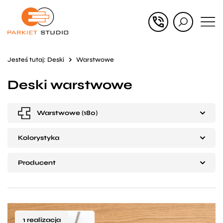
Przejdź
Przejdź
do menu
do
głównego
menu
Jesteś tutaj:
Deski
Warstwowe
w
Deski warstwowe
stopce
Warstwowe (180)
Kolorystyka
Producent
1 realizacja