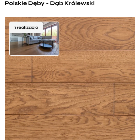
Polskie Dęby - Dąb Królewski
1 realizacja
Przyjemna, jasnobrązowa podłoga o wybarwieniu
palonego cukru, przywodząca na myśl słodkie
cukierki toffi. Dzięki procesowi szczotkowania,
który podkreśla unikatową strukturą dębowego
drewna, deski nabierają charakteru i stają się
idealnym dopełnieniem tradycyjnych
pomieszczeń. To dobry wybór dla wszystkich,