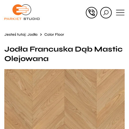
Przejdź
Przejdź
do menu
do
głównego
menu
Jesteś tutaj:
Jodła
Color Floor
w
Jodła Francuska Dąb Mastic
stopce
Olejowana