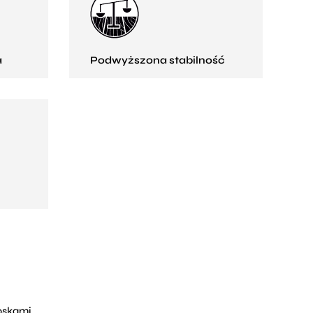
a
Podwyższona stabilność
oskami.