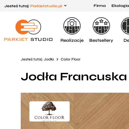
Firma
Ekologia
Jesteś tutaj:
Parkietstudio.pl
Przejdź
Przejdź
do menu
do
głównego
menu
w
Realizacje
Bestsellery
De
stopce
Jesteś tutaj:
Jodła
Color Floor
Jodła Francuska