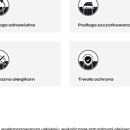
oga odnawialna
Podłoga szczotkowan
jazna alergikom
Trwała ochrona
ie wyeksponowanym usłojeniu, wykończone naturalnymi olejow