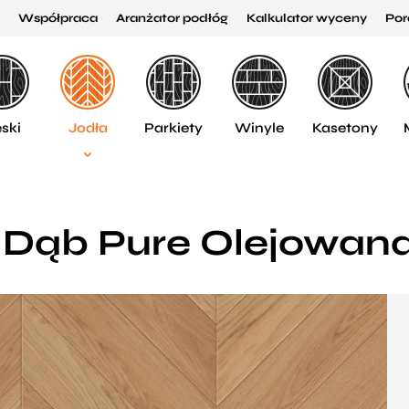
Współpraca
Aranżator podłóg
Kalkulator wyceny
Por
ski
Jodła
Parkiety
Winyle
Kasetony
 Dąb Pure Olejowan