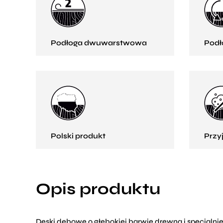
Podłoga dwuwarstwowa
Podł
Polski produkt
Przy
Opis produktu
Deski dębowe o głębokiej barwie drewna i specjaln