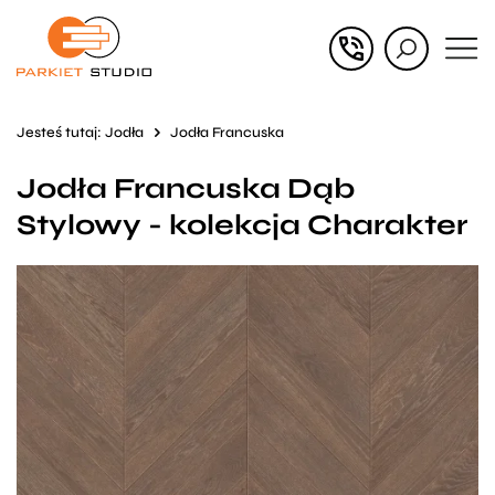
Przejdź
Przejdź
do menu
do
głównego
menu
Jesteś tutaj:
Jodła
Jodła Francuska
w
Jodła Francuska Dąb
stopce
Stylowy - kolekcja Charakter