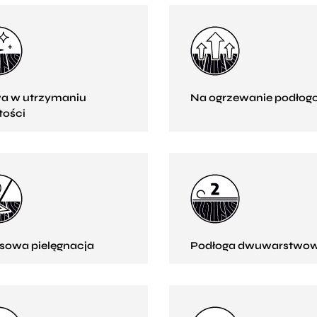
a w utrzymaniu
Na ogrzewanie podłog
tości
sowa pielęgnacja
Podłoga dwuwarstwo