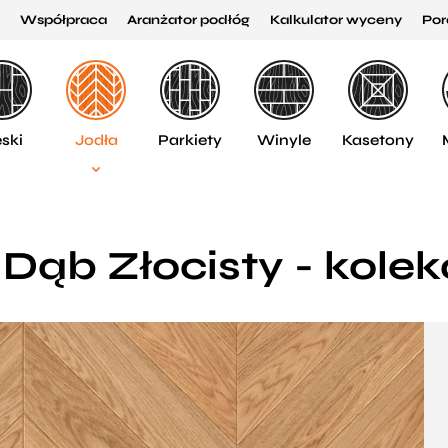
Współpraca
Aranżator podłóg
Kalkulator wyceny
Por
ski
Jodła
Parkiety
Winyle
Kasetony
Dąb Złocisty - kole