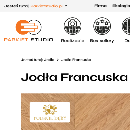
Firma
Ekologia
Jesteś tutaj:
Parkietstudio.pl
Przejdź
Przejdź
do menu
do
głównego
menu
w
Realizacje
Bestsellery
De
stopce
Jesteś tutaj:
Jodła
Jodła Francuska
Jodła Francuska 