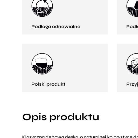
Podłoga odnawialna
Podł
Polski produkt
Przy
Opis produktu
Klasyczna dębowa deska, o naturalnej kolorystyce dre