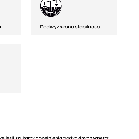
a
Podwyższona stabilność
tkę jeśli szukamy dopełnienia tradycyjnych wnętrz.