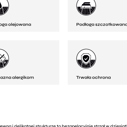
oga olejowana
Podłoga szczotkowan
jazna alergikom
Trwała ochrona
wna i delikatnej strukturze to bezapelacyjnie strzał w dziesią