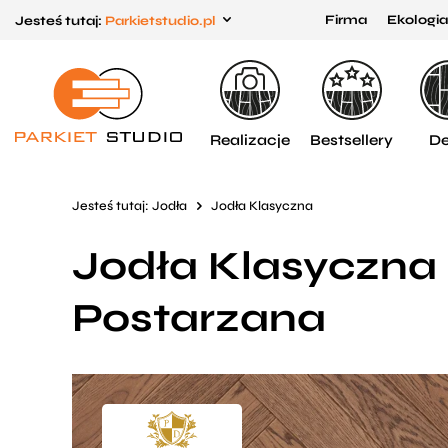
Firma
Ekologia
Jesteś tutaj:
Parkietstudio.pl
Przejdź
Przejdź
do menu
do
głównego
menu
w
Realizacje
Bestsellery
De
stopce
Jesteś tutaj:
Jodła
Jodła Klasyczna
Jodła Klasyczna
Postarzana