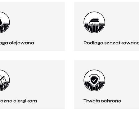
oga olejowana
Podłoga szczotkowan
jazna alergikom
Trwała ochrona