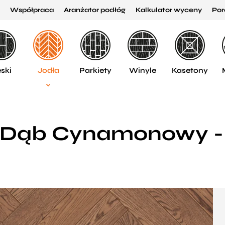
Współpraca
Aranżator podłóg
Kalkulator wyceny
Por
ski
Jodła
Parkiety
Winyle
Kasetony
 Dąb Cynamonowy - 