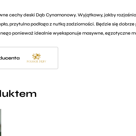
ówne cechy deski Dąb Cynamonowy. Wyjątkowy, jakby rozjaśnio
ciepła, przytulna podłoga z nutką zadziorności. Będzie się dob
ialnego ponieważ idealnie wyeksponuje masywne, egzotyczne m
oducenta
oduktem