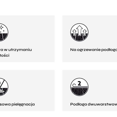
:
a w utrzymaniu
Na ogrzewanie podłog
tości
sowa pielęgnacja
Podłoga dwuwarstwo