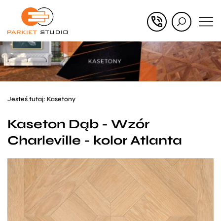
Przejdź
Przejdź
do menu
do
głównego
menu
w
stopce
Jesteś tutaj:
Kasetony
Kaseton Dąb - Wzór
Charleville - kolor Atlanta