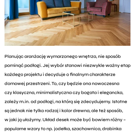
Planując aranżację wymarzonego wnętrza, nie sposób
pominąć podłogi. Jej wybór stanowi niezwykle ważny etap
każdego projektu i decyduje o finalnym charakterze
domowej przestrzeni. To, czy będzie ona nowoczesna
czy klasyczna, minimalistyczna czy bogata i elegancka,
zależy m.in. od podłogi, na którą się zdecydujemy. Istotne
są jednak nie tylko rodzaj i kolor drewna, ale też sposób,
w jaki ją ułożymy. Układ desek może być bowiem różny –
popularne wzory to np. jodełka, szachownica, drabinka