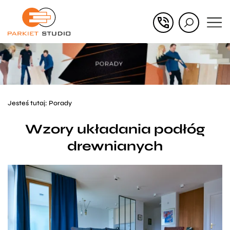
Przejdź
Przejdź
do menu
do
głównego
menu
w
stopce
Jesteś tutaj:
Porady
Wzory układania podłóg
drewnianych