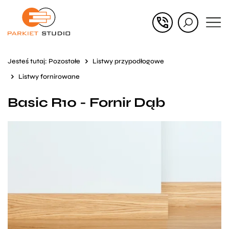
Przejdź
Przejdź
do menu
do
głównego
menu
Jesteś tutaj:
Pozostałe
Listwy przypodłogowe
w
Listwy fornirowane
stopce
Basic R10 - Fornir Dąb