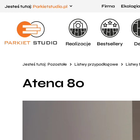
Firma
Ekologia
Jesteś tutaj:
Parkietstudio.pl
Przejdź
Przejdź
do menu
do
głównego
menu
w
Realizacje
Bestsellery
De
stopce
Jesteś tutaj:
Pozostałe
Listwy przypodłogowe
Listwy
Atena 80