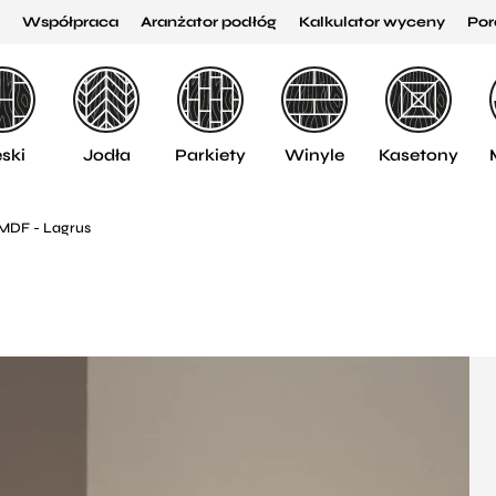
Współpraca
Aranżator podłóg
Kalkulator wyceny
Por
ski
Jodła
Parkiety
Winyle
Kasetony
 MDF - Lagrus