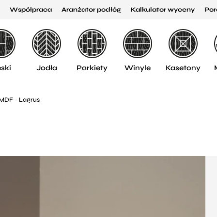
Współpraca
Aranżator podłóg
Kalkulator wyceny
Por
ski
Jodła
Parkiety
Winyle
Kasetony
 MDF - Lagrus