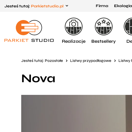
Firma
Ekologia
Jesteś tutaj:
Parkietstudio.pl
Przejdź
Przejdź
do menu
do
głównego
menu
w
Realizacje
Bestsellery
De
stopce
Jesteś tutaj:
Pozostałe
Listwy przypodłogowe
Listwy
Nova