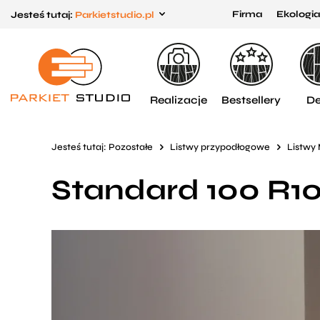
Firma
Ekologia
Jesteś tutaj:
Parkietstudio.pl
Przejdź
Przejdź
do menu
do
głównego
menu
w
Realizacje
Bestsellery
De
stopce
Jesteś tutaj:
Pozostałe
Listwy przypodłogowe
Listwy
Standard 100 R1