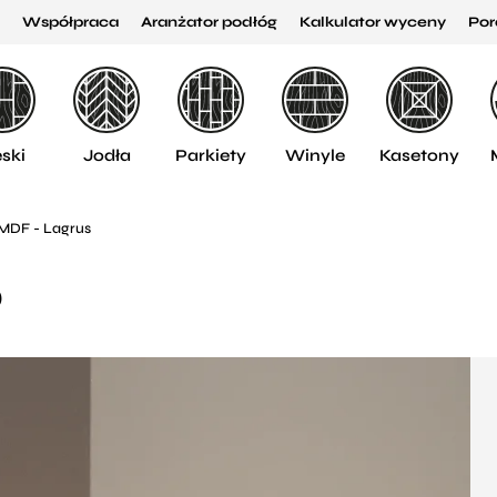
Współpraca
Aranżator podłóg
Kalkulator wyceny
Por
ski
Jodła
Parkiety
Winyle
Kasetony
 MDF - Lagrus
0