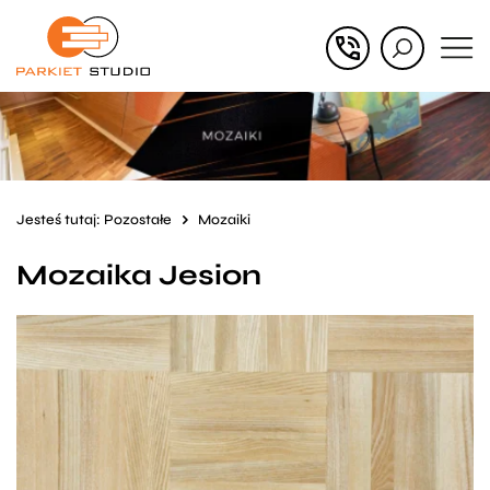
Przejdź
Przejdź
do menu
do
głównego
menu
w
stopce
Jesteś tutaj:
Pozostałe
Mozaiki
Mozaika Jesion