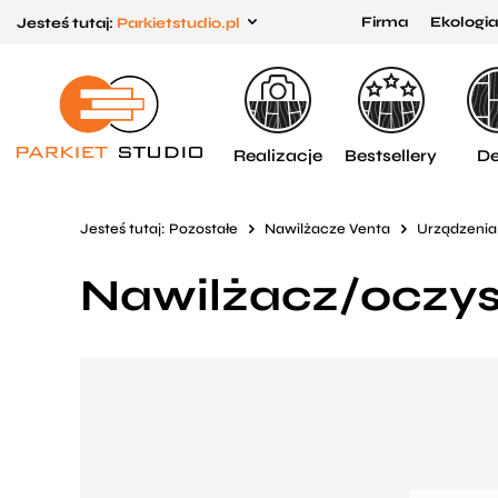
Firma
Ekologia
Jesteś tutaj:
Parkietstudio.pl
Przejdź
Przejdź
do menu
do
głównego
menu
w
Realizacje
Bestsellery
De
stopce
Jesteś tutaj:
Pozostałe
Nawilżacze Venta
Urządzenia
Nawilżacz/oczys