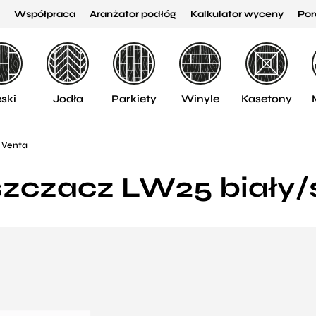
Współpraca
Aranżator podłóg
Kalkulator wyceny
Por
ski
Jodła
Parkiety
Winyle
Kasetony
 Venta
zczacz LW25 biały/