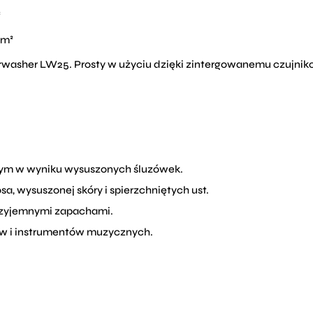
²
 m²
irwasher LW25. Prosty w użyciu dzięki zintergowanemu czujni
łym w wyniku wysuszonych śluzówek.
, wysuszonej skóry i spierzchniętych ust.
rzyjemnymi zapachami.
ów i instrumentów muzycznych.