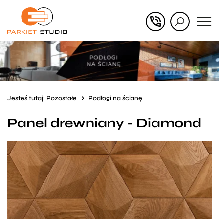
Przejdź
Przejdź
do menu
do
głównego
menu
w
stopce
Jesteś tutaj:
Pozostałe
Podłogi na ścianę
Panel drewniany - Diamond