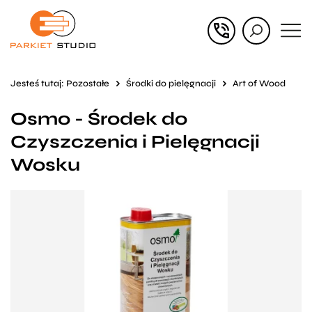
Przejdź
Przejdź
do menu
do
głównego
menu
Jesteś tutaj:
Pozostałe
Środki do pielęgnacji
Art of Wood
w
Osmo - Środek do
stopce
Czyszczenia i Pielęgnacji
Wosku