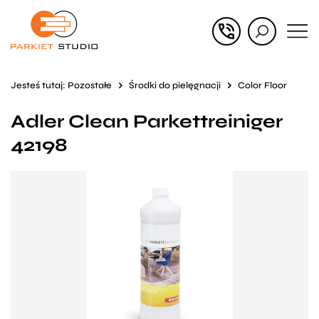
Przejdź
Przejdź
do menu
do
głównego
menu
Jesteś tutaj:
Pozostałe
Środki do pielęgnacji
Color Floor
w
Adler Clean Parkettreiniger
stopce
42198