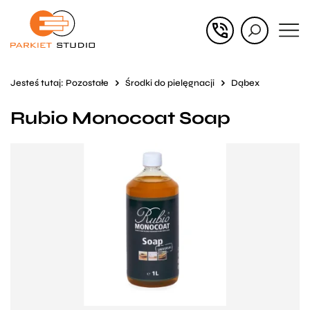
Przejdź
Przejdź
do menu
do
głównego
menu
Jesteś tutaj:
Pozostałe
Środki do pielęgnacji
Dąbex
w
Rubio Monocoat Soap
stopce