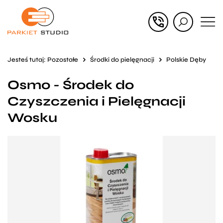
Przejdź
Przejdź
do menu
do
głównego
menu
Jesteś tutaj:
Pozostałe
Środki do pielęgnacji
Polskie Dęby
w
Osmo - Środek do
stopce
Czyszczenia i Pielęgnacji
Wosku