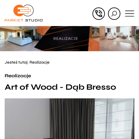
Przejdź
Przejdź
do menu
do
głównego
menu
w
stopce
Jesteś tutaj:
Realizacje
Realizacje
Art of Wood - Dąb Bresso