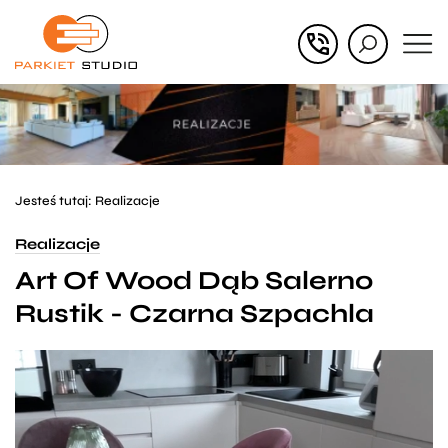
Przejdź
Przejdź
do menu
do
głównego
menu
w
stopce
Jesteś tutaj:
Realizacje
Realizacje
Art Of Wood Dąb Salerno
Rustik - Czarna Szpachla