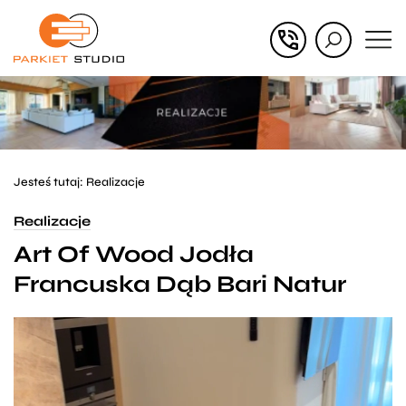
Przejdź
Przejdź
do menu
do
głównego
menu
w
stopce
Jesteś tutaj:
Realizacje
Realizacje
Art Of Wood Jodła
Francuska Dąb Bari Natur