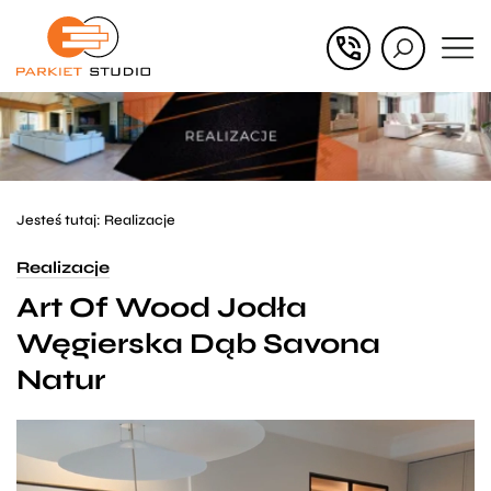
Przejdź
Przejdź
do menu
do
głównego
menu
w
stopce
Jesteś tutaj:
Realizacje
Realizacje
Art Of Wood Jodła
Węgierska Dąb Savona
Natur