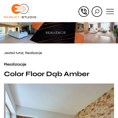
Przejdź
Przejdź
do menu
do
głównego
menu
w
stopce
Jesteś tutaj:
Realizacje
Realizacje
Color Floor Dąb Amber