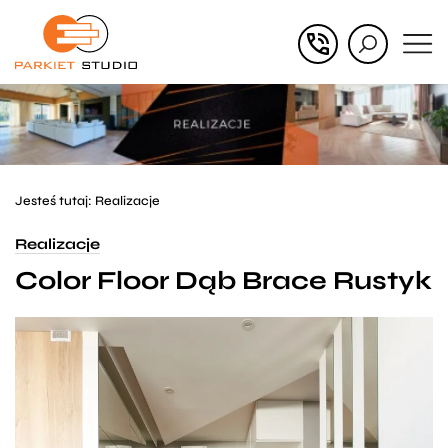
Przejdź
Przejdź
do menu
do
głównego
menu
w
stopce
Jesteś tutaj:
Realizacje
Realizacje
Color Floor Dąb Brace Rustyk