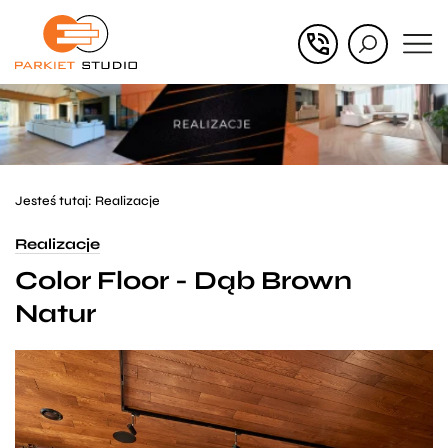
Przejdź
Przejdź
do menu
do
głównego
menu
w
stopce
Jesteś tutaj:
Realizacje
Realizacje
Color Floor - Dąb Brown
Natur