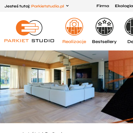
Firma
Ekologia
Jesteś tutaj:
Parkietstudio.pl
Przejdź
Przejdź
do menu
do
głównego
menu
w
Realizacje
Bestsellery
De
stopce