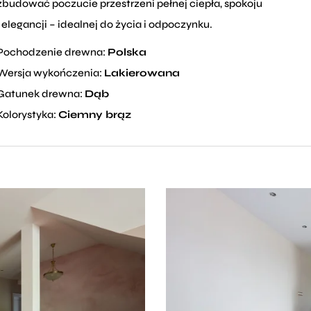
zbudować poczucie przestrzeni pełnej ciepła, spokoju
i elegancji – idealnej do życia i odpoczynku.
Pochodzenie drewna:
Polska
Wersja wykończenia:
Lakierowana
Gatunek drewna:
Dąb
Kolorystyka:
Ciemny brąz