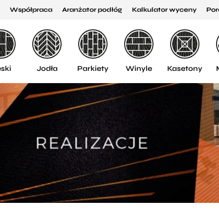
Współpraca
Aranżator podłóg
Kalkulator wyceny
Por
ski
Jodła
Parkiety
Winyle
Kasetony