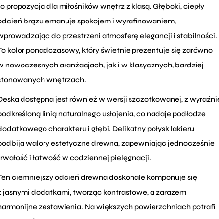
to propozycja dla miłośników wnętrz z klasą. Głęboki, ciepły
odcień brązu emanuje spokojem i wyrafinowaniem,
wprowadzając do przestrzeni atmosferę elegancji i stabilności.
To kolor ponadczasowy, który świetnie prezentuje się zarówno
w nowoczesnych aranżacjach, jak i w klasycznych, bardziej
stonowanych wnętrzach.
Deska dostępna jest również w wersji szczotkowanej, z wyraźni
podkreśloną linią naturalnego usłojenia, co nadaje podłodze
dodatkowego charakteru i głębi. Delikatny połysk lakieru
podbija walory estetyczne drewna, zapewniając jednocześnie
trwałość i łatwość w codziennej pielęgnacji.
Ten ciemniejszy odcień drewna doskonale komponuje się
z jasnymi dodatkami, tworząc kontrastowe, a zarazem
harmonijne zestawienia. Na większych powierzchniach potrafi