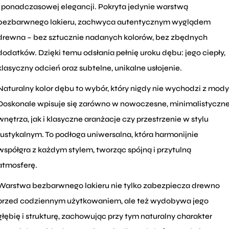
i ponadczasowej elegancji. Pokryta jedynie warstwą
bezbarwnego lakieru, zachwyca autentycznym wyglądem
drewna – bez sztucznie nadanych kolorów, bez zbędnych
dodatków. Dzięki temu odsłania pełnię uroku dębu: jego ciepły,
klasyczny odcień oraz subtelne, unikalne usłojenie.
Naturalny kolor dębu to wybór, który nigdy nie wychodzi z mody
Doskonale wpisuje się zarówno w nowoczesne, minimalistyczn
wnętrza, jak i klasyczne aranżacje czy przestrzenie w stylu
rustykalnym. To podłoga uniwersalna, która harmonijnie
współgra z każdym stylem, tworząc spójną i przytulną
atmosferę.
Warstwa bezbarwnego lakieru nie tylko zabezpiecza drewno
przed codziennym użytkowaniem, ale też wydobywa jego
głębię i strukturę, zachowując przy tym naturalny charakter