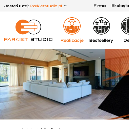
Firma
Ekologia
Jesteś tutaj:
Parkietstudio.pl
Przejdź
Przejdź
do menu
do
głównego
menu
w
Realizacje
Bestsellery
De
stopce