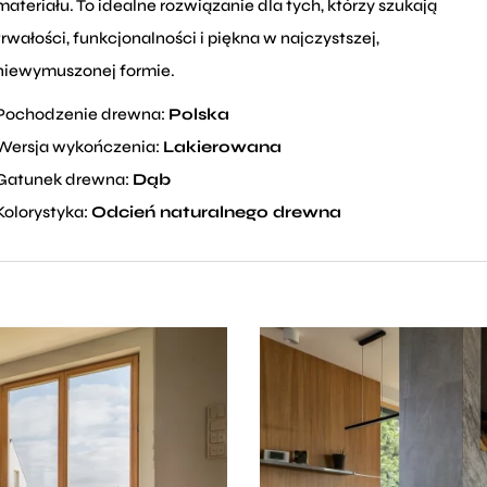
materiału. To idealne rozwiązanie dla tych, którzy szukają
trwałości, funkcjonalności i piękna w najczystszej,
niewymuszonej formie.
Pochodzenie drewna:
Polska
Wersja wykończenia:
Lakierowana
Gatunek drewna:
Dąb
Kolorystyka:
Odcień naturalnego drewna