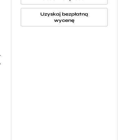
Uzyskaj bezpłatną
wycenę
.
e