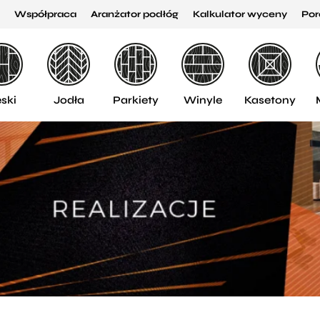
Współpraca
Aranżator podłóg
Kalkulator wyceny
Por
ski
Jodła
Parkiety
Winyle
Kasetony