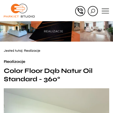
Przejdź
Przejdź
do menu
do
głównego
menu
w
stopce
Jesteś tutaj:
Realizacje
Realizacje
Color Floor Dąb Natur Oil
Standard - 360°