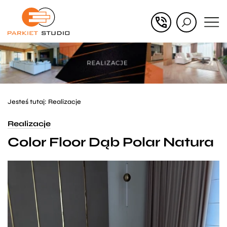
Przejdź
Przejdź
do menu
do
głównego
menu
w
stopce
Jesteś tutaj:
Realizacje
Realizacje
Color Floor Dąb Polar Natura