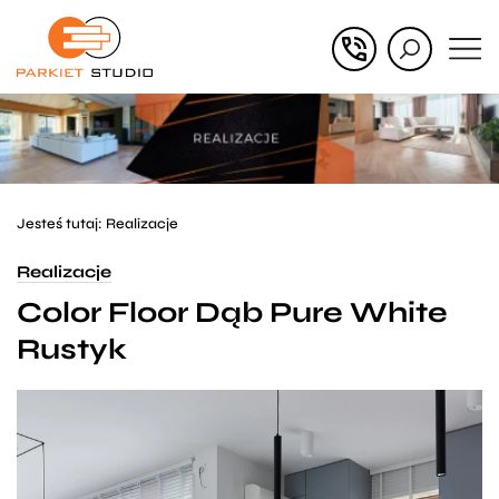
Przejdź
Przejdź
do menu
do
głównego
menu
w
stopce
Jesteś tutaj:
Realizacje
Realizacje
Color Floor Dąb Pure White
Rustyk