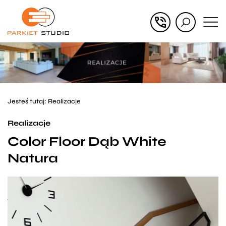
Przejdź
Przejdź
do menu
do
głównego
menu
w
stopce
Jesteś tutaj:
Realizacje
Realizacje
Color Floor Dąb White
Natura