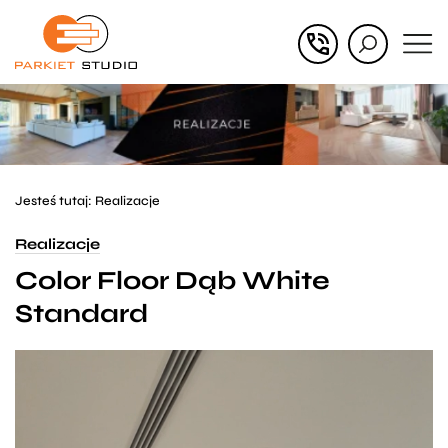
Przejdź
Przejdź
do menu
do
głównego
menu
w
stopce
Jesteś tutaj:
Realizacje
Realizacje
Color Floor Dąb White
Standard