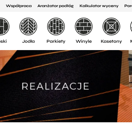
Współpraca
Aranżator podłóg
Kalkulator wyceny
Por
ski
Jodła
Parkiety
Winyle
Kasetony