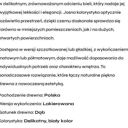
w delikatnym, zrównoważonym odcieniu bieli, który nadaje jej
wyjątkowej lekkości i elegancji. Jasna kolorystyka optycznie
rozświetla przestrzeń, dzięki czemu doskonale sprawdza się
zarówno w mniejszych pomieszczeniach, jak i na dużych,
otwartych powierzchniach.
Dostępna w wersji szczotkowanej lub gładkiej, z wykończeniem
matowym lub półmatowym, daje możliwość dopasowania do
indywidualnych potrzeb oraz charakteru wnętrza. To
ponadczasowe rozwiązanie, które łączy naturalne piękno
drewna z nowoczesną estetyką.
Pochodzenie drewna:
Polska
Wersja wykończenia:
Lakierowana
Gatunek drewna:
Dąb
Kolorystyka:
Delikatny, biały kolor