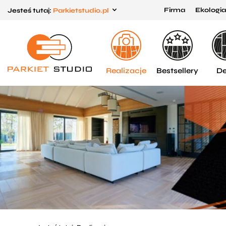
Firma
Ekologia
Jesteś tutaj:
Parkietstudio.pl
Przejdź
Przejdź
do menu
do
głównego
menu
w
Realizacje
Bestsellery
De
stopce