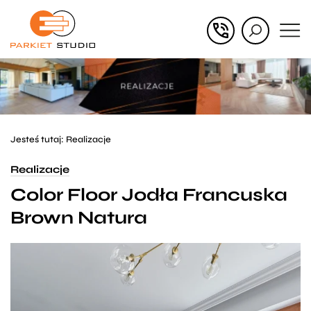
Przejdź
Przejdź
do menu
do
głównego
menu
w
stopce
Jesteś tutaj:
Realizacje
Realizacje
Color Floor Jodła Francuska
Brown Natura