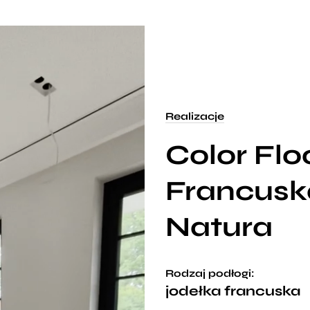
Realizacje
Color Flo
Francusk
Natura
Rodzaj podłogi:
jodełka francuska