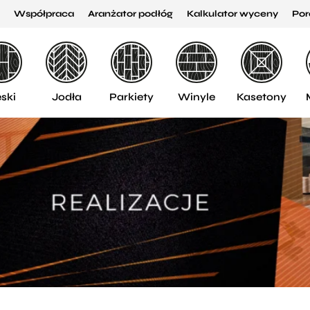
Współpraca
Aranżator podłóg
Kalkulator wyceny
Por
ski
Jodła
Parkiety
Winyle
Kasetony