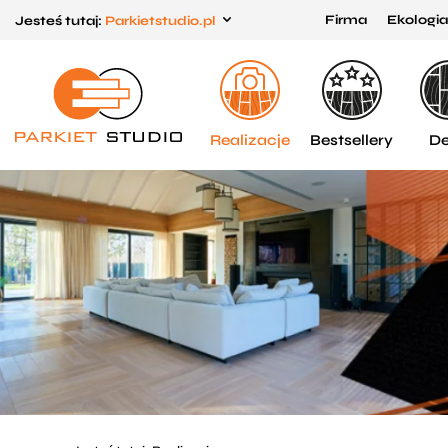
Firma
Ekologia
Jesteś tutaj:
Parkietstudio.pl
Przejdź
Przejdź
do menu
do
głównego
menu
w
Realizacje
Bestsellery
De
stopce