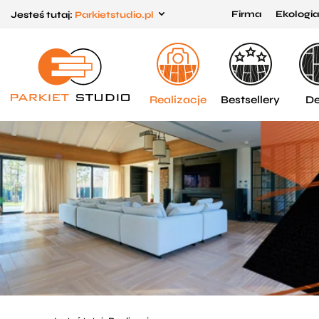
Firma
Ekologia
Jesteś tutaj:
Parkietstudio.pl
Przejdź
Przejdź
do menu
do
głównego
menu
w
Realizacje
Bestsellery
De
stopce