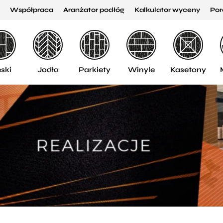
Współpraca
Aranżator podłóg
Kalkulator wyceny
Por
ski
Jodła
Parkiety
Winyle
Kasetony